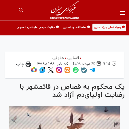
🟡 پرونده‌های ویژه خبری
🟡 سامانه‌های قضایی
🟡 جنایت میدان علیخانی اصفهان
قضایی
حقوقی
9:14
29 مرداد 1403
کد خبر:
۴۷۸۸۹۴۸
چاپ
یک محکوم به قصاص در قائمشهر با
رضایت اولیای‌دم آزاد شد