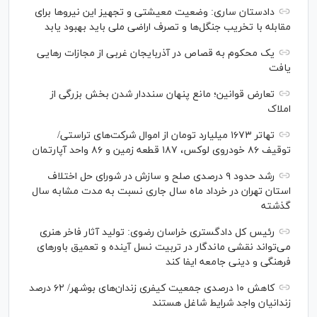
دادستان ساری: وضعیت معیشتی و تجهیز این نیرو‌ها برای
مقابله با تخریب جنگل‌ها و تصرف اراضی ملی باید بهبود یابد
یک محکوم به قصاص در آذربایجان‌ غربی از مجازات رهایی
یافت
تعارض قوانین؛ مانع پنهان سنددار شدن بخش بزرگی از
املاک
تهاتر ۱۶۷۳ میلیارد تومان از اموال شرکت‌های تراستی/
توقیف ۸۶ خودروی لوکس، ۱۸۷ قطعه زمین و ۸۶ واحد آپارتمان
رشد حدود ۹ درصدی صلح و سازش در شورای حل اختلاف
استان تهران در خرداد ماه سال جاری نسبت به مدت مشابه سال
گذشته
رئیس کل دادگستری خراسان رضوی: تولید آثار فاخر هنری
می‌تواند نقشی ماندگار در تربیت نسل آینده و تعمیق باور‌های
فرهنگی و دینی جامعه ایفا کند
کاهش ۱۰ درصدی جمعیت کیفری زندان‌های بوشهر/ ۶۲ درصد
زندانیان واجد شرایط شاغل هستند