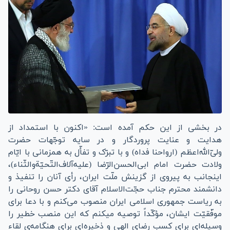
در بخشی از این حکم آمده است: «
اکنون با استمداد از
هدایت و عنایت پروردگار و در سایه‌ توجّهات حضرت
ولیّ‌الله‌اعظم (ارواحنا فداه) و با تبرّک و تفأّل به همزمانی با ایّام
ولادت حضرت امام ابی‌الحسن‌الرّضا (علیه‌آلاف‌التّحیّةوالثّناء)،
اینجانب به پیروی از گزینش ملّت ایران، رأی آنان را تنفیذ و
دانشمند محترم جناب حجّت‌الاسلام آقای دکتر حسن روحانی را
به ریاست جمهوری اسلامی ایران منصوب می‌کنم و با دعا برای
موفّقیّت ایشان، مؤکّداً توصیه میکنم که این منصب خطیر را
وسیله‌ای برای کسب رضای الهی و ذخیره‌ای برای هنگامه‌ی لقاء