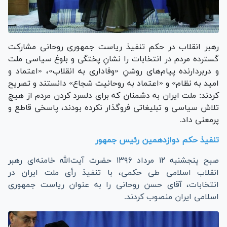
رهبر انقلاب در حکم تنفیذ ریاست جمهوری روحانی مشارکت
گسترده مردم در انتخابات را نشانِ پختگی و بلوغ سیاسی ملت
و دربردارنده پیام‌های روشنِ «وفاداری به انقلاب»، «اعتماد و
امید به نظام» و «اعتماد به روحانیت شجاع» دانستند و تصریح
کردند: ملت ایران به دشمنان که برای دلسرد کردن مردم از هیچ
تلاش سیاسی و تبلیغاتی فروگذار نکرده بودند، پاسخی قاطع و
پرمعنی داد.
تنفیذ حکم دوازدهمین رئیس جمهور
صبح پنجشنبه
۱۲ مرداد
۱۳۹۶
حضرت آیت‌الله خامنه‌ای رهبر
انقلاب اسلامی طی حکمی، با تنفیذ رأی ملت ایران در
انتخابات، آقای حسن روحانی را به عنوان ریاست جمهوری
اسلامی ایران منصوب کردند.