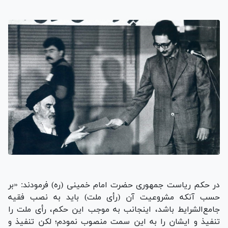
در حکم ریاست جمهوری حضرت امام خمینی (ره) فرمودند: «بر
حسب آنکه مشروعیت آن (رأی ملت) باید به نصب فقیه
جامع‌الشرایط باشد، اینجانب به موجب این حکم، رأی ملت را
تنفیذ و ایشان را به این سمت منصوب نمودم؛ لکن تنفیذ و