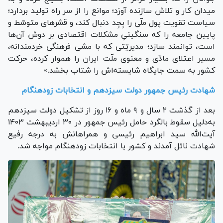
میدان کار و تلاش سازنده آورَد؛ موانع را از سر راه تولید بردارد؛
سیاست تقویت پول ملّی را بِجِد دنبال کند، و قشر‌های متوسّط و
پایین جامعه را که سنگینیِ مشکلات اقتصادی بر دوش آن‌ها
است، توانمند سازد؛ مدیریّتی که با مشی فرهنگی خردمندانه،
مسیر اعتلای مادّی و معنوی ملّت ایران را هموار کرده، حرکت
کشور به سمت جایگاه شایسته‌اش را شتاب بخشد.»
شهادت رئیس جمهور دولت سیزدهم و انتخابات زودهنگام
بعد از گذشت ۲ سال و ۹ ماه و ۱۶ روز از تشکیل دولت سیزدهم
به‌دلیل سقوط بالگرد حامل رئیس جمهور در ۳۰ اردیبهشت ۱۴۰۳
آیت‌الله سید ابراهیم رئیسی و همراهانش به درجه رفیع
شهادت نائل آمدند و کشور با انتخابات زودهنگام مواجه شد.