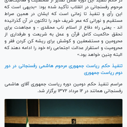
در حکم تنفیذ این دوره ضمن تقدیر از شخصیت و فعالیت‌های
مرحوم رفسنجانی در انقلاب تأکید شده بود: «بدیهی است که
این رأی و تنفیذ تا زمانی است که ایشان در همین صراط
مستقیم و نورانی که عمر شریف خود را تاکنون در آن گذرانیده
‏اند - یعنی راه دفاع از اسلام ناب محمّدی - و مجاهدت برای
تحقق حاکمیت کامل قرآن و عمل به شریعت و طرفداری از
محرومین و مستضعفین و کوشش برای ریشه ‏کن کردن فقر و
محرومیت و استقرار عدالت اجتماعی راه خود را ادامه دهند که
البته چنین خواهد بود.»
تنفیذ حکم ریاست جمهوری مرحوم هاشمی رفسنجانی در دور
دوم ریاست جمهوری
مراسم تنفیذ حکم دومین دوره ریاست جمهوری آقای هاشمی
رفسنجانی همانند در ۱۲ مرداد ۱۳۷۲ برگزار شد.