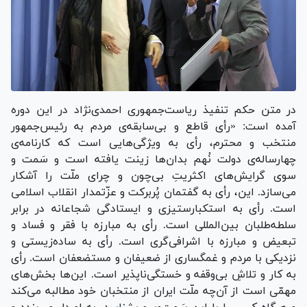
در متن حکم تنفیذ ریاست‌جمهوری احمدی‌نژاد در این دوره
آمده است: «رأی قاطع و بی‌سابقه‌ی مردم به رئیس‌جمهور
منتخب و محترم، رأی به ویژگی‌هایی است که کارنامه‌ی
چهارساله‌ی دولت نُهم بدان‌ها زینت یافته است و سَمت و
سوی گرایش‌های اکثریتِ بی‌چون و چرای ملّت را آشکار
می‌سازد. این، رأی به گفتمان پُربرکت و عزّتمدار انقلاب اسلامی
است. رأی به استکبارستیزی و ایستادگی شجاعانه در برابر
سلطه‌طلبان بین‌المللی است. رأی به مبارزه با فقر و فساد و
تبعیض و مبارزه با اشرافی‌گری است. رأی به ساده‌زیستی و
نزدیکی با مردم و غمگساری از ضعیفان و مستضعفان است. رأی
به کار و تلاشِ بی‌وقفه و خستگی‌ناپذیر است. این‌ها بخش‌های
مهمّی است از آن‌چه ملّت ایران از منتخبان خود مطالبه می‌کند