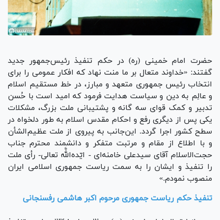
حضرت امام خمینی (ره) در حکم تنفیذ رئیس‌جمهور جدید
گفتند: «خداوند متعال بر ما منت نهاد که افکار عمومی را برای
انتخاب رئیس جمهوری متعهد و مبارز، در خط مستقیم اسلام
و عالِم به دین و سیاست هدایت فرمود که امید است با حُسن
تدبیر و کمک قوای سه گانه و پشتیبانی ملت بزرگ، مشکلات
یکی پس از دیگری رفع و احکام مقدس اسلام به ‏طور دلخواه در
سطح کشور اجرا گردد. این‌جانب به پیروی از ملت عظیم‌الشأن
و با اطلاع از مقام و مرتبت متفکر و دانشمند محترم جناب
حجت‌الاسلام آقای سیدعلی خامنه‌‏ای - ایّده‌اللَّه تعالی- رأی ملت
را تنفیذ و ایشان را به سمت ریاست جمهوری اسلامی ایران
منصوب نمودم.»
تنفیذ حکم ریاست جمهوری مرحوم اکبر هاشمی رفسنجانی