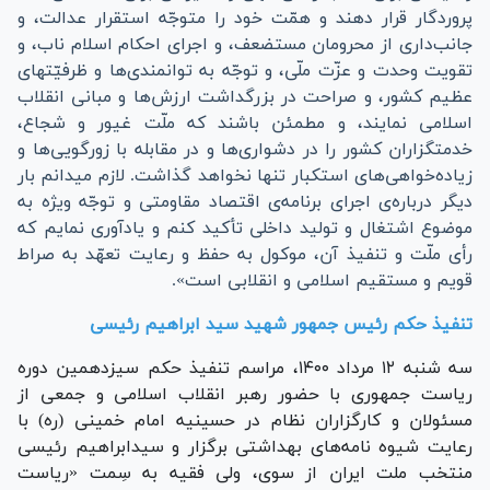
پروردگار قرار دهند و همّت خود را متوجّه استقرار عدالت، و
جانب‌داری از محرومان مستضعف، و اجرای احکام اسلام ناب، و
تقویت وحدت و عزّت ملّی، و توجّه به توانمندی‌ها و ظرفیّتهای
عظیم کشور، و صراحت در بزرگداشت ارزش‌ها و مبانی انقلاب
اسلامی نمایند، و مطمئن باشند که ملّت غیور و شجاع،
خدمتگزاران کشور را در دشواری‌ها و در مقابله با زورگویی‌ها و
زیاده‌خواهی‌های استکبار تنها نخواهد گذاشت. لازم میدانم بار
دیگر درباره‌ی اجرای برنامه‌ی اقتصاد مقاومتی و توجّه ویژه به
موضوع اشتغال و تولید داخلی تأکید کنم و یادآوری نمایم که
رأی ملّت و تنفیذ آن، موکول به حفظ و رعایت تعهّد به صراط
قویم و مستقیم اسلامی و انقلابی است».
تنفیذ حکم رئیس جمهور شهید سید ابراهیم رئیسی
سه شنبه ۱۲ مرداد ۱۴۰۰، مراسم تنفیذ حکم سیزدهمین دوره
ریاست جمهوری با حضور رهبر انقلاب اسلامی و جمعی از
مسئولان و کارگزاران نظام در حسینیه امام خمینی (ره) با
رعایت شیوه نامه‌های بهداشتی برگزار و سیدابراهیم رئیسی
منتخب ملت ایران از سوی، ولی فقیه به سِمت «ریاست