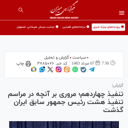
🟡 پرونده‌های ویژه خبری
🟡 سامانه‌های قضایی
🟡 جنایت میدان علیخانی اصفهان
سیاست
گزارش و تحلیل
7:50
07 مرداد 1403
کد خبر:
۴۷۸۵۰۷۶
چاپ
گزارش|
تنفیذ چهاردهم؛ مروری بر آنچه در مراسم
تنفیذ هشت رئیس جمهور سابق ایران
گذشت