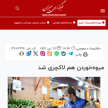
🟡 پرونده‌های ویژه خبری
🟡 سامانه‌های قضایی
🟡 جنایت میدان علیخانی اصفهان
اقتصاد
عمومی
14:40
19 تير 1403
کد خبر:
۴۷۸۲۴۹۱
چاپ
میوه‌خوردن هم لاکچری شد