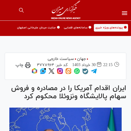
🟡 پرونده‌های ویژه خبری
🟡 سامانه‌های قضایی
🟡 جنایت میدان علیخانی اصفهان
جهان
سیاست خارجی
22:15
30 خرداد 1403
کد خبر:
۴۷۷۸۹۶۴
چاپ
ایران اقدام آمریکا را در مصادره و فروش
سهام پالایشگاه ونزوئلا محکوم کرد