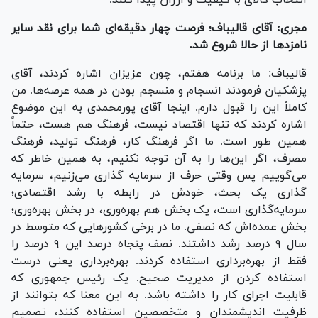
مجری: آقای قالیباف؛ فرصت چهار دقیقه‌ای شما برای نقد سایر
نامزد‌ها از حالا شروع شد.
قالیباف: ما برنامه هفتم، چون عزیزان اشاره کردند، آقای
پزشکیان فرمودند انسجام و منسجم بودن در همه عرصه‌ها. من
کاملاً این را قبول دارم. اینجا آقای پورمحمدی به این موضوع
اشاره کردند که تنها اقتصاد نیست، فرهنگ هم هست، حتماً
همین طور است. ما اگر فرهنگ کار، فرهنگ تولید، فرهنگ
مصرف، اگر این‌ها را به آن توجه نکنیم، به همین خاطر که
می‌گوییم پس وقتی حرف از سرمایه گذاری می‌زنیم، سرمایه
گذاری یک بحث، خودش در رابطه با رشد اقتصادی؛
سرمایه‌گذاری است، یک بخش هم بهره‌وری، در بخش بهره‌وری؛
بخش عمده‌اش که نصفی. ما در برخی کشور‌هایی که متوسط در
سال ۹ درصد رشد داشتند. نصف پنجاه درصد این ۹ درصد را
فقط از بهره‌برداری استفاده کردند. بهره‌برداری یعنی درست
استفاده کردن از مدیریت صحیح. یک رئیس جمهوری که
قابلیت اجرای کار را داشته باشد. به این معنا که بتوانند از
ظرفیت اندیشمندان و متخصصین استفاده کنند، تصمیم