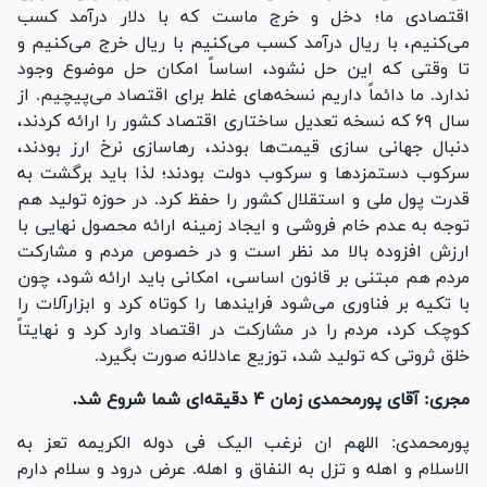
اقتصادی ما؛ دخل و خرج ماست که با دلار درآمد کسب
می‌کنیم، با ریال درآمد کسب می‌کنیم با ریال خرج می‌کنیم و
تا وقتی که این حل نشود، اساساً امکان حل موضوع وجود
ندارد. ما دائماً داریم نسخه‌های غلط برای اقتصاد می‌پیچیم. از
سال ۶۹ که نسخه تعدیل ساختاری اقتصاد کشور را ارائه کردند،
دنبال جهانی سازی قیمت‌ها بودند، رهاسازی نرخ ارز بودند،
سرکوب دستمزد‌ها و سرکوب دولت بودند؛ لذا باید برگشت به
قدرت پول ملی و استقلال کشور را حفظ کرد. در حوزه تولید هم
توجه به عدم خام فروشی و ایجاد زمینه ارائه محصول نهایی با
ارزش افزوده بالا مد نظر است و در خصوص مردم و مشارکت
مردم هم مبتنی بر قانون اساسی، امکانی باید ارائه شود، چون
با تکیه بر فناوری می‌شود فرایند‌ها را کوتاه کرد و ابزارآلات را
کوچک کرد، مردم را در مشارکت در اقتصاد وارد کرد و نهایتاً
خلق ثروتی که تولید شد، توزیع عادلانه صورت بگیرد.
مجری: آقای پورمحمدی زمان ۴ دقیقه‌ای شما شروع شد.
پورمحمدی: اللهم ان نرغب الیک فی دوله الکریمه تعز به
الاسلام و اهله و تزل به النفاق و اهله. عرض درود و سلام دارم