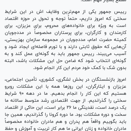
رییس جمهور یکی از مهم‌ترین وظایف اش در این شرایط
سختی که امروز داریم، حتماً توجه و تحول در حوزه اقتصاد
است به ویژه برای خانواده‌های محروم، برای عزیزان، برای
کارمندان و کارگران، برای پرستاران مخصوصاً در مددجویان
کمیته حضرت امام، مددجویان در مجموعه سازمان بهزیستی،
آن‌هایی که حقوق ثابتی دارند و با تورم فاصله‌ای ایجاد شود و
آسیب می‌بیند. رییس جمهور باید به گونه‌ای عمل کند و به
گونه‌ای انتخاب شود که ضامن حل این مشکلات باشد، البته
بدون شک با کمک خود مردم این کار انجام شود.
امروز بازنشستگان در بخش لشگری، کشوری، تأمین اجتماعی،
عزیزان و ایثارگران، این روز‌ها همه با این مشکلات روبرو
هستیم که این کار را انجام بدهیم. ما در دهه ۹۰ شرایط
سختی را گذراندیم. از جهت اقتصادی رشد متوسط سالانه ما
یک درصد است، نقدینگی ما ۲۶ برابر است، این حاکی از اقتصاد
سخت و دوره مشکلات بود. ما دوره کرونا را گذراندیم، همین جا
باید بگوییم واقعاً هم پدران و هم مادران خانواده مخصوصاً
مادران خانواده و زنان ایرانی ما هم کار تربیت و آموزش و حفظ