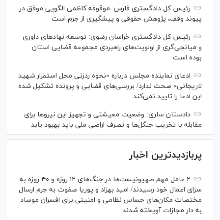
رئیس کل دادگستری فارس: موقوفه کاظمی الگویی موفق در
پیوند وقف، پژوهش حقوقی و پیشگیری از جرم است
رئیس کل دادگستری خراسان رضوی: توسعه نهاد‌های داوری
و میانجی‌گری از اولویت‌های راهبردی مجموعه قضایی استان
بوده است
ادعای نماینده مجلس درباره «نحوه ردزنی محل استقرار شهید
لاریجانی» صحت ندارد/ بررسی‌های قضایی و پرونده تشکیل شده
این ادعا را تایید نمی‌کند
دادستان ساری: وضعیت معیشتی و تجهیز این نیرو‌ها برای
مقابله با تخریب جنگل‌ها و تصرف اراضی ملی باید بهبود یابد
پربازدیدترین اخبار
۲ عامل مهم صهیونیست‌ها در جنگ‌های ۱۲ روزه و ۴۰ روزه به
سزای اعمال خود رسیدند/ امید بهزاد و پوریا صفوت به جرم ارسال
مختصات مکان‌های حساس نظامی و امنیتی برای افسران موساد
به دار مجازات آویخته شدند