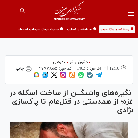
🟡 پرونده‌های ویژه خبری
🟡 سامانه‌های قضایی
🟡 جنایت میدان علیخانی اصفهان
حقوق بشر
عمومی
12:10
24 خرداد 1403
کد خبر:
۴۷۷۷۸۵۵
چاپ
انگیزه‌های واشنگتن از ساخت اسکله در
غزه؛ از همدستی در قتل‌عام تا پاکسازی
نژادی