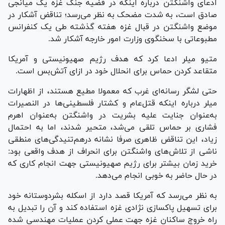
ادعای واشنگتن درباره اینکه در قضیه جنگ غزه یک میانجی
صادق است، به شدت مضحک به نظر می‌رسد؛ تناقض آشکار در
موضع واشنگتن در قبال غزه هفته گذشته طی یک کنفرانس
مطبوعاتی با سخنگوی وزارت امور خارجه آشکار شد.
متیو میلر ادعا کرد که هدف رژیم صهیونیستی و آمریکا
متقاعد کردن حماس برای انحلال خود در ازای آتش‌بس است.
حتی لشگر رسانه‌ای غرب که معمولا مطیع هستند، از اظهارات
میلر درباره اینکه قتل‌عام و کشتار فلسطینی‌ها در النصیرات
به‌عنوان جنایت علیه بشریت در واشنگتن به‌عنوان اهرم
فشاری بر حماس تلقی می‌شد، متحیر شدند، اما به احتمال
زیاد، این تناقض ظاهری صرفا نشانه درهم‌تنیدگی‌های منطقی
ناشی از تلاش‌های واشنگتن برای انحراف از هدف واقعی بود:
خرید زمان بیشتر برای رژیم صهیونیستی جهت انجام کاری که
در حال حاضر به خوبی انجام می‌دهد.
به نظر می‌رسد که آمریکا قصد دارد از اسکله بشردوستانه خود
برای تسهیل پاکسازی نژادی غزه استفاده کند و آن را تبدیل به
راه خروج ساکنان غزه جهت عملی کردن عملیات مهندسی شده