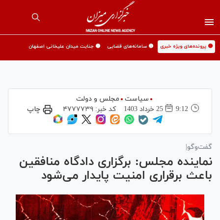
🟡 پرونده‌های ویژه خبری
🟡 سامانه‌های قضایی
🟡 جنایت میدان علیخانی اصفهان
سیاست
مجلس و دولت
9:12
25 خرداد 1403
کد خبر:
۴۷۷۷۷۳۹
چاپ
گفت‌وگو|
نماینده مجلس: برگزاری دادگاه منافقین
باعث برقراری امنیت پایدار می‌شود