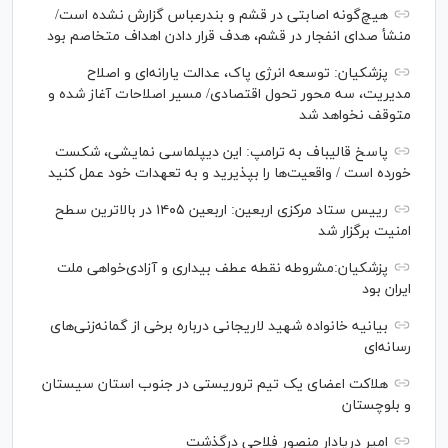
هیچ‌گونه اصابتی در قشم و بندرعباس گزارش نشده است/
منشأ صدای انفجار در قشم، هدف قرار دادن اهداف متخاصم بود
پزشکیان: توسعه انرژی پاک، عدالت یارانه‌ای و اصلاح
مدیریت، سه محور تحول اقتصادی/ مسیر اصلاحات آغاز شده و
متوقف نخواهد شد
پاسخ قالیباف به ترامپ: این دیپلماسی نمایشی، شکست
خورده است / واقعیت‌ها را بپذیرید و به تعهدات خود عمل کنید
رییس ستاد مرکزی اربعین: اربعین ۱۴۰۵ در بالاترین سطح
امنیت برگزار شد
پزشکیان:مشروطه نقطه عطف بیداری و آزادی‌خواهی ملت
ایران بود
بیانیه خانواده شهید لاریجانی درباره برخی از گمانه‌زنی‌های
رسانه‌ای
هلاکت اعضای یک تیم تروریستی در جنوب استان سیستان
و بلوچستان
امیر دریادار منصور فلاحی درگذشت