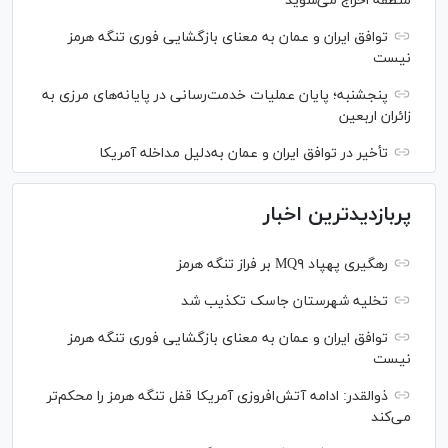
منطقه اخراج می‌شوید
توافق ایران و عمان به معنای بازگشایی فوری تنگه هرمز
نیست
پنجشنبه؛ پایان ﻋﻤﻠﯿﺎﺕ ﺧﺪﻣﺖ‌ﺭﺳﺎﻧﯽ در پایانه‌های مرزی ﺑﻪ
ﺯﺍﺋﺮان ﺍﺭﺑﻌﯿﻦ
تأخیر در توافق ایران و عمان به‌دلیل مداخله آمریکا
پربازدیدترین اخبار
رهگیری پهپاد MQ۹ بر فراز تنگه هرمز
تخلیه شهرستان جاسک تکذیب شد
توافق ایران و عمان به معنای بازگشایی فوری تنگه هرمز
نیست
ذوالقدر: ادامه آتش‌افروزی آمریکا قفل تنگه هرمز را محکم‌تر
می‌کند