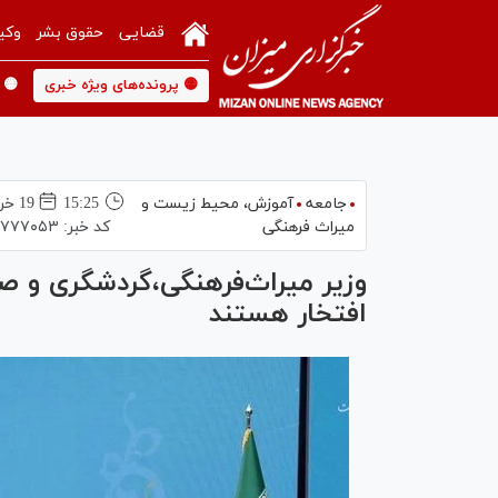
قضایی
حقوق بشر
وکی
🟡 پرونده‌های ویژه خبری
🟡 
جامعه
آموزش،‌ محیط زیست و
15:25
19 خرداد 1403
میراث فرهنگی
کد خبر:
۷۷۷۰۵۳
وزیر میراث‌فرهنگی،گردشگری و صن
افتخار هستند