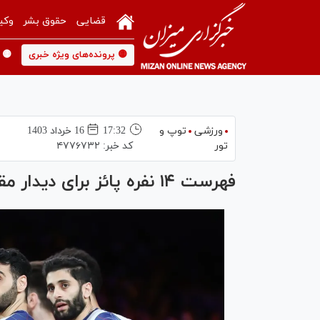
قضایی
حقوق بشر
وکی
🟡 پرونده‌های ویژه خبری
🟡 
ورزشی
توپ و
17:32
16 خرداد 1403
تور
کد خبر:
۴۷۷۶۷۳۲
فهرست ۱۴ نفره پائز برای دیدار مقابل برزیل اعلام شد