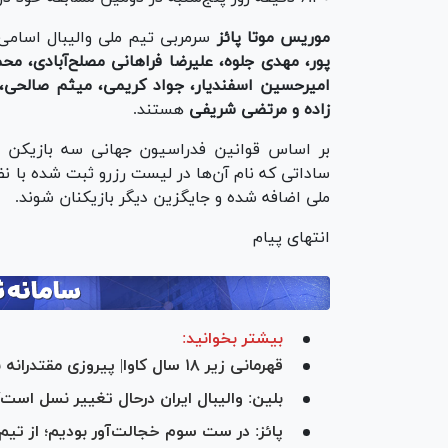
موریس موتا پائز
سرمربی تیم ملی والیبال اسامی ١۴ بازیکن ایران در این دیدار را اعلام کرد
پور، مهدی جلوه، علیرضا فراهانی مصلح‌آبادی، مح
امیرحسین اسفندیار، جواد کریمی، میثم صالحی،
زاده و مرتضی شریفی
هستند.
بر اساس قوانین فدراسیون جهانی سه بازیکن 
ساداتی که نام آن‌ها در لیست رزرو ثبت شده با نظ
ملی اضافه شده و جایگزین دیگر بازیکنان شوند.
انتهای پیام
بیشتر بخوانید:
قهرمانی زیر ۱۸ سال کاوا| پیروزی مقتدرانه نمایندگان ایران
بلین: والیبال ایران درحال تغییر نسل است/ 
پائز: در ست سوم خجالت‌آور بودیم؛ از تیم 