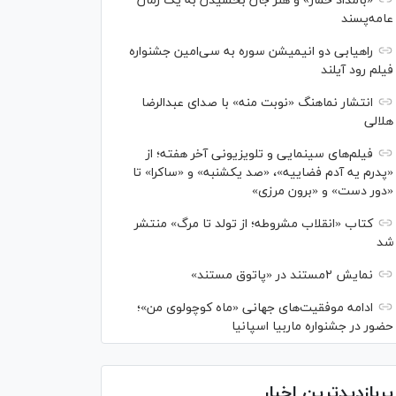
«بامداد خمار» و هنر جان بخشیدن به یک رمان
عامه‌پسند
راهیابی دو انیمیشن سوره به سی‌امین جشنواره
فیلم رود آیلند
انتشار نماهنگ «نوبت منه» با صدای عبدالرضا
هلالی
فیلم‌های سینمایی و تلویزیونی آخر هفته؛ از
«پدرم یه آدم فضاییه»، «صد یکشنبه» و «ساکرا» تا
«دور دست» و «برون مرزی»
کتاب «انقلاب مشروطه؛ از تولد تا مرگ» منتشر
شد
نمایش ۲مستند در «پاتوق مستند»
ادامه موفقیت‌های جهانی «ماه کوچولوی من»؛
حضور در جشنواره ماربیا اسپانیا
پربازدیدترین اخبار