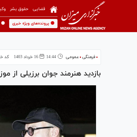
قضایی
حقوق بشر
وکی
🟡 پرونده‌های ویژه خبری
🟡 
فرهنگی
عمومی
14:44
16 خرداد 1403
کد خب
بازدید هنرمند جوان برزیلی از مو