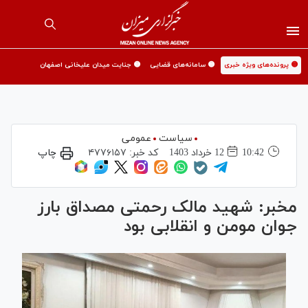
🟡 پرونده‌های ویژه خبری
🟡 سامانه‌های قضایی
🟡 جنایت میدان علیخانی اصفهان
سیاست
عمومی
10:42
12 خرداد 1403
کد خبر:
۴۷۷۶۱۵۷
چاپ
مخبر: شهید مالک رحمتی مصداق بارز
جوان مومن و انقلابی بود