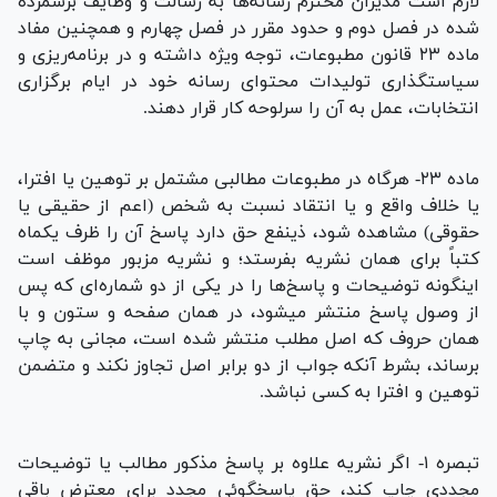
لازم است مدیران محترم رسانه‌ها به رسالت و وظایف برشمرده
شده در فصل دوم و حدود مقرر در فصل چهارم و همچنین مفاد
ماده ۲۳ قانون مطبوعات، توجه ویژه داشته و در برنامه‌ریزی و
سیاستگذاری تولیدات محتوای رسانه خود در ایام برگزاری
انتخابات، عمل به آن را سرلوحه کار قرار دهند.
ماده ۲۳- هرگاه در مطبوعات مطالبی مشتمل بر توهین یا افترا،
یا خلاف واقع و یا انتقاد نسبت به شخص (اعم از حقیقی یا
حقوقی) مشاهده شود، ذینفع حق دارد پاسخ آن را ظرف یکماه
کتباً برای‏ همان نشریه بفرستد؛ و نشریه مزبور موظف است
اینگونه توضیحات و پاسخ‌ها را در یکی از دو شماره‌ای که پس
از وصول پاسخ منتشر میشود، در همان صفحه و ستون و با
همان حروف که اصل مطلب منتشر شده است، مجانی به چاپ
برساند، بشرط آنکه جواب از دو برابر اصل تجاوز نکند و متضمن
توهین و افترا به کسی نباشد.
تبصره ۱- اگر نشریه علاوه بر پاسخ مذکور مطالب یا توضیحات
مجددی چاپ کند، حق پاسخگوئی مجدد برای‏ معترض باقی