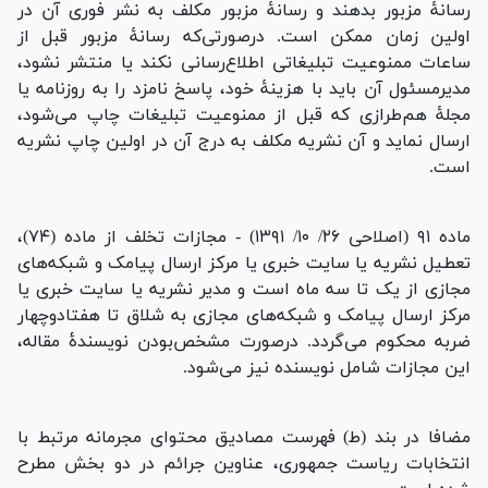
رسانۀ مزبور بدهند و رسانۀ مزبور مکلف به نشر فوری آن در
اولین زمان ممکن است. درصورتی‌که رسانۀ مزبور قبل از
ساعات ممنوعیت تبلیغاتی اطلاع‌رسانی نکند یا منتشر نشود،
مدیرمسئول آن باید با هزینۀ خود، پاسخ نامزد را به روزنامه یا
مجلۀ هم‌طرازی که قبل از ممنوعیت تبلیغات چاپ می‌شود،
ارسال نماید و آن نشریه مکلف به درج آن در اولین چاپ نشریه
است.
ماده ۹۱ (اصلاحی ۲۶/ ۱۰/ ۱۳۹۱) - مجازات تخلف از ماده (۷۴)،
تعطیل نشریه یا سایت خبری یا مرکز ارسال پیامک و شبکه‌های
مجازی از یک تا سه ماه است و مدیر نشریه یا سایت خبری یا
مرکز ارسال پیامک و شبکه‌های مجازی به شلاق تا هفتادوچهار
ضربه محکوم می‌گردد. درصورت مشخص‌بودن نویسندۀ مقاله،
این مجازات شامل نویسنده نیز می‌شود.
مضافا در بند (ط) فهرست مصادیق محتوای مجرمانه مرتبط با
انتخابات ریاست جمهوری، عناوین جرائم در دو بخش مطرح