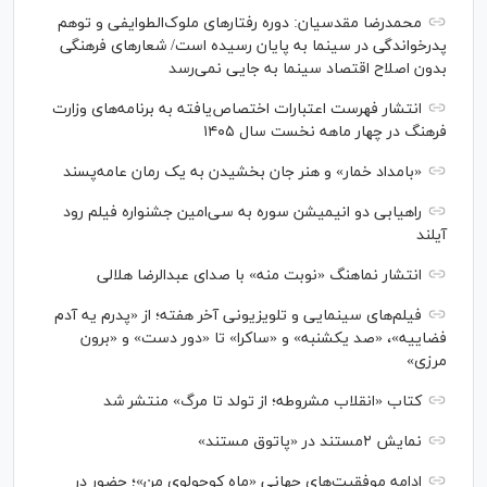
محمدرضا مقدسیان: دوره رفتارهای ملوک‌الطوایفی و توهم
پدرخواندگی در سینما به پایان رسیده است/ شعارهای فرهنگی
بدون اصلاح اقتصاد سینما به جایی نمی‌رسد
انتشار فهرست اعتبارات اختصاص‌یافته به برنامه‌های وزارت
فرهنگ در چهار ماهه نخست سال ۱۴۰۵
«بامداد خمار» و هنر جان بخشیدن به یک رمان عامه‌پسند
راهیابی دو انیمیشن سوره به سی‌امین جشنواره فیلم رود
آیلند
انتشار نماهنگ «نوبت منه» با صدای عبدالرضا هلالی
فیلم‌های سینمایی و تلویزیونی آخر هفته؛ از «پدرم یه آدم
فضاییه»، «صد یکشنبه» و «ساکرا» تا «دور دست» و «برون
مرزی»
کتاب «انقلاب مشروطه؛ از تولد تا مرگ» منتشر شد
نمایش ۲مستند در «پاتوق مستند»
ادامه موفقیت‌های جهانی «ماه کوچولوی من»؛ حضور در