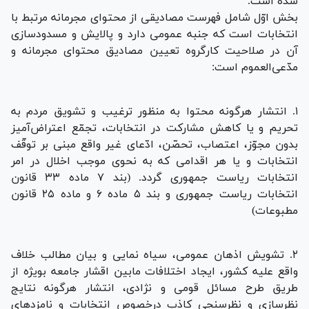
شده است.
بخش اوّل شامل فهرست مصادیقی از محتوای مجرمانه مرتبط با
انتخابات است که جنبه عمومی دارد و پالایش و مسدود‌سازی
آن در صلاحیت کار‌گروه تعیین مصادیق محتوای مجرمانه و
مدّعی‌العموم است:
۱. انتشار هرگونه محتوا به منظور ترغیب و تشویق مردم به
تحریم و یا کاهش مشارکت در انتخابات، تجمّع اعتراض‌آمیز
بدون مجوّز، اعتصاب، تحصّن، ادّعای غیر واقع مبنی بر توقّف
انتخابات و یا هر اقدامی که به نحوی موجب اخلال در امر
انتخابات ریاست جمهوری گردد. (بند ۷ ماده ۳۳ قانون
انتخابات ریاست جمهوری و بند ۵ ماده ۶ و ماده ۲۵ قانون
مطبوعات)
۲. تشویش اذهان عمومی، سیاه نمایی و بیان مطالب خلاف
واقع علیه کشور، ایجاد اختلافات مابین اقشار جامعه بویژه از
طریق طرح مسائل قومی و نژادی، انتشار هرگونه نتایج
نظرسازی و نظرسنجی کاذب درخصوص انتخابات و نامزد‌های