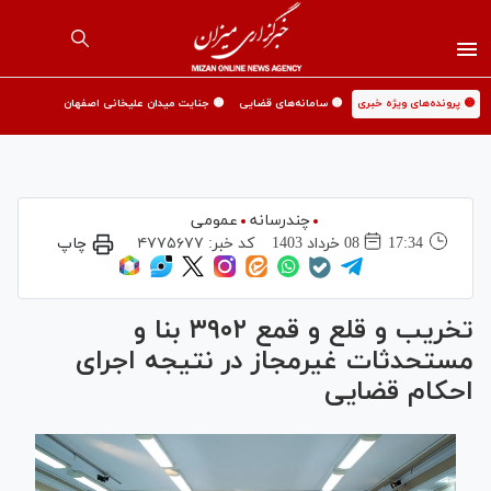
🟡 پرونده‌های ویژه خبری
🟡 سامانه‌های قضایی
🟡 جنایت میدان علیخانی اصفهان
چندرسانه
عمومی
17:34
08 خرداد 1403
کد خبر:
۴۷۷۵۶۷۷
چاپ
تخریب و قلع و قمع ۳۹۰۲ بنا و
مستحدثات غیرمجاز در نتیجه اجرای
احکام قضایی