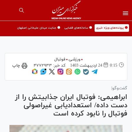
🟡 پرونده‌های ویژه خبری
🟡 سامانه‌های قضایی
🟡 جنایت میدان علیخانی اصفهان
ورزشی
فوتبال
0:15
24 ارديبهشت 1403
کد خبر:
۴۷۷۲۹۳۳
چاپ
گفت‌وگو|
ابراهیمی: فوتبال ایران جذابیتش را از
دست داده/ استعدادیابی غیراصولی
فوتبال را نابود کرده است