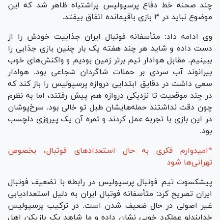
چند صحنه خط دفاع پرسپولیس پراشتباه ظاهر شد که این
موضوع نباید در ۳ بازی باقیمانده اتفاق بیفتد.
وی ادامه داد: متأسفانه فوتبال ایران جذابیت خودش را از
دست داده و شاید هر چند هفته یک بار چنین بازی جذابی را
ببینیم. مقابل هوادار تیم برتر زمین بودیم و واکنش‌های خوب
بیرانوند آب سردی بر حملات شاگردان شجاعی بود. هوادار
سعی داشت در دقایق ابتدایی دروازه پرسپولیس را باز کند که
در چند موقعیت تا نزدیکی دروازه هم پیش رفتند، اما به نظرم
چون دقت نداشتند حمله‌هایشان طبل تو خالی بود. سرخ‌پوشان
در این بازی با تجربه عمل کردند و ثمره آن یک پیروزی دلچسب
بود.
*امیدوارم فکری به حال استعداد‌های فوتبال، بخصوص
تهرانی‌ها شود
پیشکسوت تیم فوتبال پرسپولیس در رابطه با تضعیف فوتبال
ایران تصریح کرد: متأسفانه فوتبال ایران به دلیل استعدادیابی
غیر اصولی در حال ضعیف شدن است. در ترکیب پرسپولیس
خدابندلو عملکرد خوبی نشان داده و ما شاهد یک بازیکن اهل