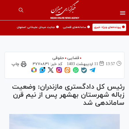
🟡 پرونده‌های ویژه خبری
🟡 سامانه‌های قضایی
🟡 جنایت میدان علیخانی اصفهان
قضایی
حقوقی
13:57
11 ارديبهشت 1403
کد خبر:
۴۷۷۰۸۳۱
چاپ
رئیس کل دادگستری مازندران: وضعیت
زباله شهرستان بهشهر پس از نیم قرن
ساماندهی شد