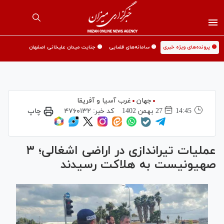
🟡 پرونده‌های ویژه خبری
🟡 سامانه‌های قضایی
🟡 جنایت میدان علیخانی اصفهان
جهان
غرب آسیا و آفریقا
14:45
27 بهمن 1402
کد خبر:
۴۷۶۰۱۳۲
چاپ
عملیات تیراندازی در اراضی اشغالی؛ ۳
صهیونیست به هلاکت رسیدند