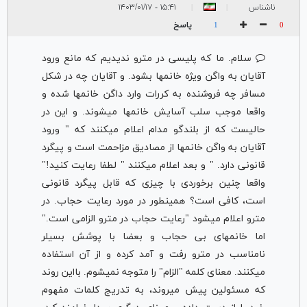
ناشناس
۱۵:۴۱ - ۱۴۰۳/۰۱/۱۷
|
|
پاسخ
1
0
سلام. ما که پلیسی در مترو ندیدیم که مانع ورود
آقایان به واگن ویژه خانمها بشود. و آقایان چه در شکل
مسافر چه فروشنده به کررات وارد داگن خانمها شده و
واقعا موجب سلب آسایش خانمها میشوند. و این در
حالیست که از بلندگو مدام اعلام میکنند که " ورود
آقایان به واگن خانمها از مصادیق مزاحمت است و پیگرد
قانونی دارد. " و بعد اعلام میکنند " لطفا رعایت کنید!"
واقعا چنین برخوردی با چیزی که قابل پیگرد قانونی
است، کافی است؟ همینطور در مورد رعایت حجاب. در
مترو اعلام میشود "رعایت حجاب در مترو الزامی است."
اما خانمهای بی حجاب و بعضا با پوشش بسیلر
نامناسب در مترو رفت و آمد کرده و از آن استفاده
میکنند. معنای کلمه "الزام" را متوجه نمیشوم. بااین روند
که مسئولین پیش میروند، به تدریج کلمات مفهوم