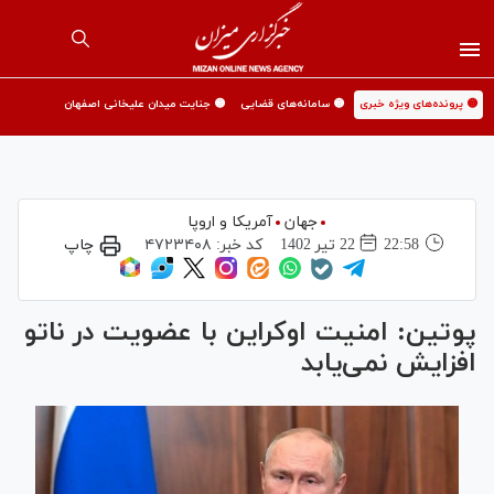
🟡 پرونده‌های ویژه خبری
🟡 سامانه‌های قضایی
🟡 جنایت میدان علیخانی اصفهان
جهان
آمریکا و اروپا
22:58
22 تير 1402
کد خبر:
۴۷۲۳۴۰۸
چاپ
پوتین: امنیت اوکراین با عضویت در ناتو
افزایش نمی‌یابد