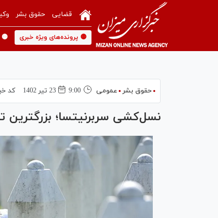
قضایی
حقوق بشر
وکی
🟡 پرونده‌های ویژه خبری
🟡 
حقوق بشر
عمومی
9:00
23 تير 1402
کد خب
نسل‌کشی سربرنیتسا؛ بزرگترین ترا