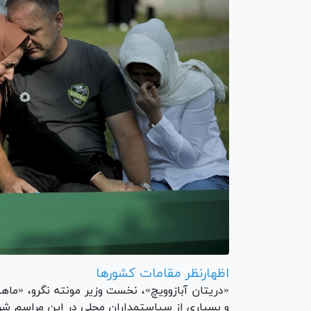
اظهارنظر مقامات کشور‌ها
«دریتان آبازوویچ»، نخست وزیر مونته نگرو، «ماه
و بسیاری از سیاستمداران محلی در این مراسم شر