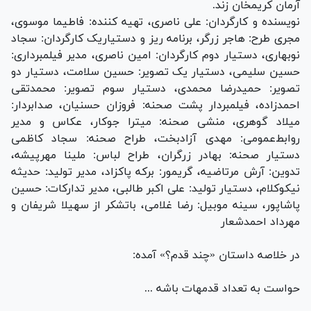
آرمان کریمخان زند.
نویسنده و کارگردان: علی ناصری، تهیه کننده: فاطیما موسوی،
مجری طرح: هاجر زرگر، برنامه ریز و دستیاریک کارگردان: سجاد
نوبهاری، دستیار دوم کارگردان: امین ناصری، مدیر فیلمبرداری:
حسین سلیمی، دستیار یک تصویر: حسین سلامت، دستیار دو
تصویر: حمیدرضا محمدی، دستیار سوم تصویر: محمدتقی
احمدزاده، فیلمبردار پشت صحنه: فروزان حسنیان، صدابردار:
میلاد گوهری، منشی صحنه: میترا جوکار، عکاس و مدیر
روابط‌عمومی: مهدی آزادبخت، طراح صحنه: سجاد کاظمی
دستیار صحنه: بهادر زرگران، طراح لباس: ملینا مهرپیشه،
تدوین: آرش مرتاضیه، گریمور: برکه پاکزاد، مدیر تولید: حدیثه
نیکوکلام، دستیار تولید: علی اکبر طالبی، مدیر تدارکات: حسین
پاشاپور، سینه موبیل: رضا غلامی، باتشکر از سهیلا شریفان و
مهرداد احمدشعار
در خلاصه داستان «چند قدم؟» آمده:
حواست به تعداد قدمهات باشه ...