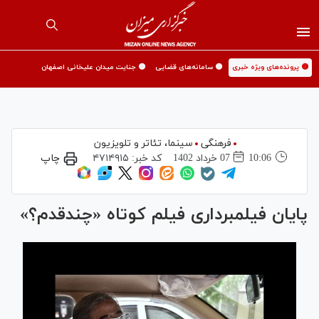
🟡 پرونده‌های ویژه خبری
🟡 سامانه‌های قضایی
🟡 جنایت میدان علیخانی اصفهان
فرهنگی
سینما،‌ تئاتر و تلویزیون
10:06
07 خرداد 1402
کد خبر:
۴۷۱۴۹۱۵
چاپ
پایان فیلمبرداری فیلم کوتاه «چندقدم؟»