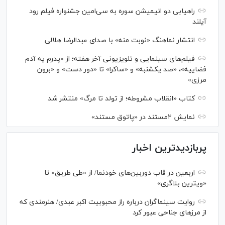
راهیابی دو انیمیشن سوره به سی‌امین جشنواره فیلم رود
آیلند
انتشار نماهنگ «نوبت منه» با صدای عبدالرضا هلالی
فیلم‌های سینمایی و تلویزیونی آخر هفته؛ از «پدرم یه آدم
فضاییه»، «صد یکشنبه» و «ساکرا» تا «دور دست» و «برون
مرزی»
کتاب «انقلاب مشروطه؛ از تولد تا مرگ» منتشر شد
نمایش ۲مستند در «پاتوق مستند»
پربازدیدترین اخبار
اربعین در قاب دوربین‌های خودنما/ از «طی طریق» تا
«ویترین بلاگری»
روایت سینماگران درباره راز محبوبیت اکبر عبدی/ هنرمندی که
از مرزهای جناحی عبور کرد