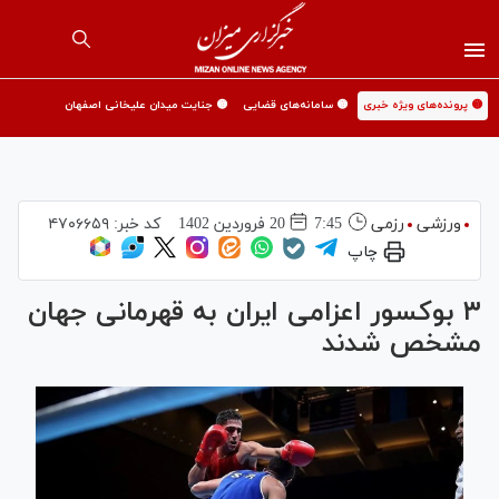
🟡 پرونده‌های ویژه خبری
🟡 سامانه‌های قضایی
🟡 جنایت میدان علیخانی اصفهان
ورزشی
رزمی
7:45
20 فروردين 1402
کد خبر:
۴۷۰۶۶۵۹
چاپ
۳ بوکسور اعزامی ایران به قهرمانی جهان
مشخص شدند