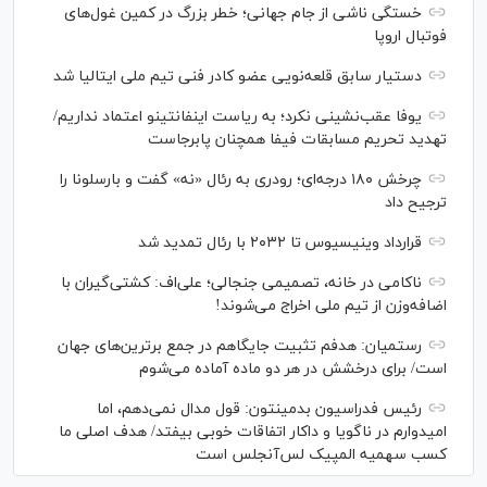
خستگی ناشی از جام جهانی؛ خطر بزرگ در کمین غول‌های
فوتبال اروپا
دستیار سابق قلعه‌نویی عضو کادر فنی تیم ملی ایتالیا شد
یوفا عقب‌نشینی نکرد؛ به ریاست اینفانتینو اعتماد نداریم/
تهدید تحریم مسابقات فیفا همچنان پابرجاست
چرخش ۱۸۰ درجه‌ای؛ رودری به رئال «نه» گفت و بارسلونا را
ترجیح داد
قرارداد وینیسیوس تا ۲۰۳۲ با رئال‌ تمدید شد
ناکامی در خانه، تصمیمی جنجالی؛ علی‌اف: کشتی‌گیران با
اضافه‌وزن از تیم ملی اخراج می‌شوند!
رستمیان: هدفم تثبیت جایگاهم در جمع برترین‌های جهان
است/ برای درخشش در هر دو ماده آماده می‌شوم
رئیس فدراسیون بدمینتون: قول مدال نمی‌دهم، اما
امیدوارم در ناگویا و داکار اتفاقات خوبی بیفتد/ هدف اصلی ما
کسب سهمیه المپیک لس‌آنجلس است