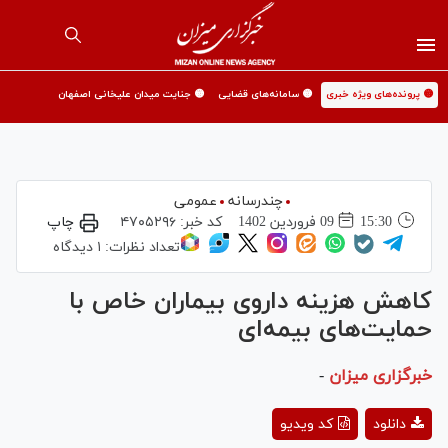
🟡 پرونده‌های ویژه خبری
🟡 سامانه‌های قضایی
🟡 جنایت میدان علیخانی اصفهان
چندرسانه
عمومی
15:30
09 فروردين 1402
کد خبر:
۴۷۰۵۲۹۶
چاپ
تعداد نظرات:
۱ دیدگاه
کاهش هزینه داروی بیماران خاص با
حمایت‌های بیمه‌ای
خبرگزاری میزان
-
Play
دانلود
کد ویدیو