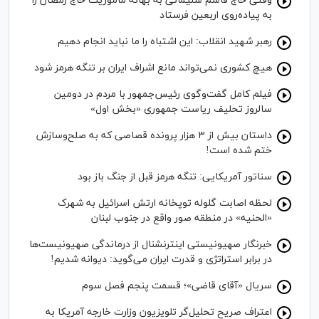
وقتی حاج قاسم سلیمانی به بهانه مأموریت حاج رمضان را
به پیاده‌روی اربعین فرستاد
رهبر شهید انقلاب: این اشتباه را ما نباید انجام دهیم
هیچ کشوری نمی‌تواند مانع اشراف ایران بر تنگه هرمز شود
فیلم کامل گفت‌وگوی رئیس‌جمهور با مردم در دومین
سالروز تحلیف ریاست جمهوری «بخش اول»
داستان بیش از ۳ هزار پرونده قصاصی که به صلح‌وسازش
ختم شده است!
سناتور آمریکایی: تنگه هرمز قبل از جنگ باز بود
لحظه اصابت گلوله توپخانه ارتش اسرائیل به شهرک
«الحنیه» در منطقه صور واقع در جنوب لبنان
خبرنگار صهیونیستی اینترنشنال از درماندگی صهیونیست‌ها
در برابر استراتژی و قدرت ایران می‌گوید: دیوانه شدیم!
سریال «آقای قاضی»؛ قسمت پنجم فصل سوم
اعتراف صریح تحلیل‌گر تلویزیون وزارت خارجه آمریکا به