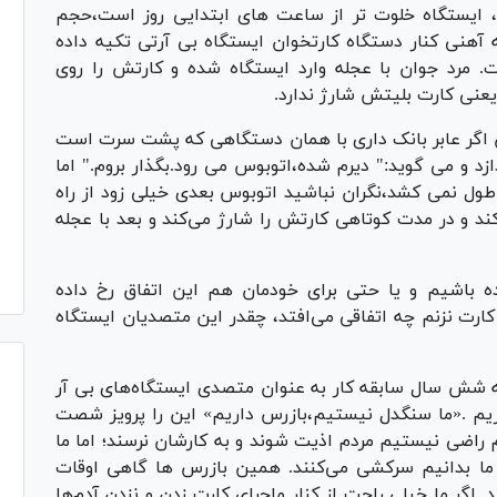
 ، ایستگاه خلوت تر از ساعت های ابتدایی روز است،حجم
له آهنی کنار دستگاه کارتخوان ایستگاه بی آرتی تکیه داده
 مرد جوان با عجله وارد ایستگاه شده و کارتش را روی
یعنی کارت بلیتش شارژ ندارد.
 اگر عابر بانک داری با همان دستگاهی که پشت سرت است
زد و می گوید:" دیرم شده،اتوبوس می رود.بگذار بروم." اما
 طول نمی کشد،نگران نباشید اتوبوس بعدی خیلی زود از راه
ند و در مدت کوتاهی کارتش را شارژ می‌کند و بعد با عجله
ه باشیم و یا حتی برای خودمان هم این اتفاق رخ داده
 کارت نزنم چه اتفاقی می‌افتد، چقدر این متصدیان ایستگاه
 شش سال سابقه‌ کار به عنوان متصدی ایستگاه‌های بی آر
ریم .«ما سنگدل نیستیم،بازرس داریم» این را پرویز شصت
م راضی نیستیم مردم اذیت شوند و به کارشان نرسند؛ اما ما
ما بدانیم سرکشی می‌کنند. همین بازرس ها گاهی اوقات
 اگر ما خیلی راحت از کنار ماجرای کارت زدن و نزدن آدم‌ها