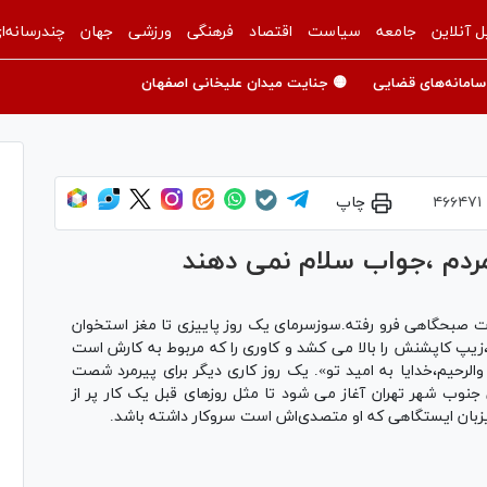
ل آنلاین
جامعه
سیاست
اقتصاد
فرهنگی
ورزشی
جهان
چندرسانه‌ا
سامانه‌های قضایی
🟡 جنایت میدان علیخانی اصفهان
۴۶۶۴۷۱
چاپ
ردم ،جواب سلام نمی دهند
 صبحگاهی فرو رفته.سوزسرمای یک روز پاییزی تا مغز استخوان
یپ کاپشنش را بالا می کشد و کاوری را که مربوط به کارش است
الرحیم،خدایا به امید تو». یک روز کاری دیگر برای پیرمرد شصت
جنوب شهر تهران آغاز می شود تا مثل روزهای قبل یک کار پر از
میزبان ایستگاهی که او متصدی‌اش است سروکار داشته باشد.