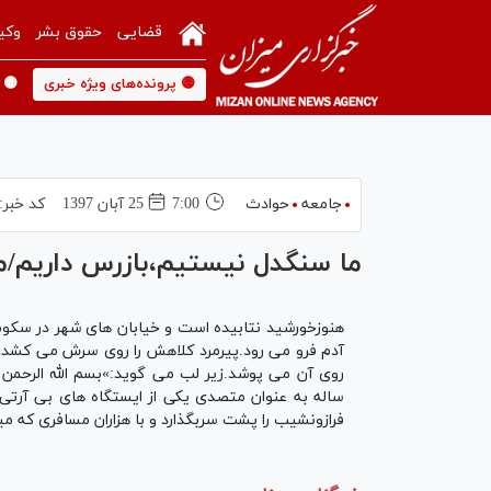
قضایی
حقوق بشر
وکی
🟡 پرونده‌های ویژه خبری
🟡 
جامعه
حوادث
7:00
25 آبان 1397
کد خبر:
ما سنگدل نیستیم،بازرس داریم/م
هنوزخورشید نتابیده است و خیابان های شهر در سکوت
آدم فرو می رود.پیرمرد کلاهش را روی سرش می کشد،ز
روی آن می پوشد.زیر لب می گوید:»بسم الله الرحمن و
ساله به عنوان متصدی یکی از ایستگاه های بی آرتی 
فرازونشیب را پشت سربگذارد و با هزاران مسافری که 