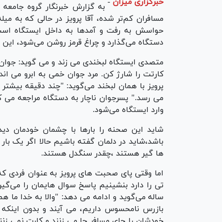
خبرگزاری میزان
-
به گزارش خبرنگار گروه جامعه
مسافران کم‌تر شده، آقا پرویز در حالی که به می
حواسش به رفت و آمدها به داخل ایستگاه است.
دستگاه می‌گذارد و چراغ قرمز روشن می‌شود، این 
متصدی ایستگاه لبخندی می زند و می گوید: جوان
کارتت را شارژ کن. مرد جوان خمی به ابرو می اندا
پرویز با همان لبخند می‌گوید: "چند دقیقه بیشتر
می رسد." پسرجوان ناچار به دستگاه مراجعه می ک
وارد ایستگاه می‌شود.
شاید این صحنه را بارها با چشمان خودمان دید
باشد،شاید در دلمان گفته باشیم حالا اگر یک بار
ها گیر هستند ،چقدر سنگدل هستند.
اما وقتی پای صحبت های پرویز به عنوان فردی که
تی را دارد بنشینیم پاسخ سوال هایمان را می‌گی
ساله می‌گوید و ادامه می دهد: "والا به خدا ما ه
بازرس نامحسوس داریم، می آیند و بدون اینکه 
خودشان را جای مسافر جا می زنند و کارت نمی زنند.