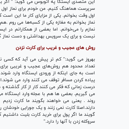
این متصدی ایستگا په اتوبوس می گوید: " اگر بخو
سرپرست هماهنگ کنیم. من خودم برای نماز اول ا
اول وقت بخوانم. یکی از مزایای کار ما این اس
نماز بخوانم به مغازه یکی از کسبه‌ها می روم .
نمازم را می‌خوانم. اما بعضی از همکارانم در ا
نیست و برای یک سرویس بهداشتی و دست نماز گرفتن
روش های عجیب و غریب برای کارت نزدن
بهروز می گوید:" کم تر پیش می آید که کسی نخوا
تعداد محدود هم روش‌های عجیب و غریبی برای ای
است به جای اینکه از ورودی ایستگاه وارد شوند 
پیاده کردن مسافر توقف می کنند وارد می شوند.ا
درست زمانی که فکر می کنند کار از کار گذشته و 
می گیریم. بعضی ها هم با عجله وارد ایستگاه می
روند . یعنی می خواهند بگویند ما کارت زدیم 
دارند.اصلا کارت نمی زنند و یک جورایی خودشان ر
گویند ما اگر پول برای خرید کارت بلیت داشتی
سروکله زدن با آنها را دارد."