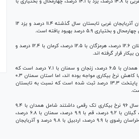
همچنین در رده‌های بعدی استان‌های آذربایجان غربی با ۱۴.۸ درصد، یزد با ۱۴.۱ درصد، چهارمحال و بختیاری با
نکته قابل توجه اینجاست که نرخ بیکاری در استان آذربایجان غربی تابستان سال گذشته ۱۱.۴ درصد و یزد ۱۲
ی ۵.۹ درصد بهبود یافته است.
در رتبه‌های بعدی استان لرستان با ۱۲.۹ درصد، گیلان ۱۲.۶ درصد، هرمزگان با ۱۲.۵ درصد، کرمان با ۱۲.۴ درصد و
در این میان کمترین درصد بیکاری نیز متعلق به همدان با ۶.۵ درصد، زنجان و سمنان با ۷.۱ درصد است که
استان همدان و زنجان به ترتیب ۱.۹ و ۲.۳ درصد با کاهش نرخ بیکاری مواجه بوده اند، اما استان سمنان ۰.۳
درصد رشد داشته است، همچنین نرخ بیکاری در پایتخت ۱۳.۳ درصد ثبت شده است که نسبت به تابستان
براساس این گزارش استان‌هایی که در تابستان سال ۹۶ نرخ بیکاری تک رقمی داشتند شامل همدان با ۹.۴
درصد، مرکزی با ۷.۶ درصد، مازندران با ۹.۳ درصد، گیلان با ۹.۲ درصد، قم با ۹.۹ درصد، سمنان با ۶.۸ درصد،
زنجان با ۹.۴ درصد، خراسان شمالی با ۹.۸ درصد، خراسان رضوی با ۹.۹ درصد، اردبیل با ۹.۸ درصد و آذربایجان