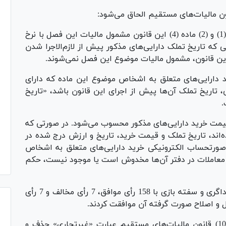
«تبصره الحاقی-انتقال دارایی‌های موضوع بندهای (1) و (2) ماده (4) این قانون مشمول مالیات این فصل با نرخ
مذکور در ماده (131) این قانون می‌شوند. در صورتی که تاریخ تملک دارایی‌های مذکور پیش از لازم‎‌‌الاجرا شدن
 این قانون، مشمول مالیات موضوع این فصل نمی‌شوند.
دارایی‌های متعلق به اشخاص موضوع این ماده که دارای
تاریخ تملک آن‌ها پیش از اجرای این قانون باشد، «تاریخ
.
مت خرید دارایی‌های مذکور محسوب می‌شود. در صورتی که
ه‌اند، تاریخ تملک و قیمت خرید، تاریخ و ارزش درج شده در
ورتحساب الکترونیکی خرید دارایی‌های متعلق به اشخاص
 معاملات در دفتر آن‌ها مخدوش است یا موجود نیست، حکم
همچنین نمایندگان با ماده 21 طرح مالیات بر سوداگری و سفته بازی با 158 رأی موافق، 7 رأی مخالف و 7 رأی
براساس ماده 21 طرح مذکور؛ در تبصره(1) ماده(105) قانون مالیات‌های مستقیم عبارت «غیرتجاری» حذف و