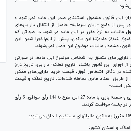
«تبصره 8- انتقال دارایی‌های موضوع بند(1) ماده(4) این قانون مشمول استثنای صدر این ماده‌ نمی‌شود و
ور پس از وضع «زیان سرمایه» حاصل از انتقال دارایی‌های
ه (148) این قانون مشمول مالیات به نرخ مقرر در این ماده می‌شود. در صورتی که
تاریخ تملک دارایی‌های مذکور و نیز دارایی‌های موضوع بند(2) ماده(4) این قانون، پیش از لازم‌الاجرا شدن این
 قانون، مشمول مالیات موضوع این فصل نمی‌شوند.
دارایی‌های متعلق به اشخاص موضوع این ماده، در صورتی
ز اجرای این قانون باشد، «تاریخ تملک» دارایی، تاریخ درج
ه در دفاتر اشخاص فوق، قیمت خرید دارایی‌های مذکور
ز طریق اسناد عادی معامله شده‌اند، تاریخ تملک و قیمت
کور است.»
نمایندگان در جریان بررسی طرح مالیات بر سوداگری و سفته بازی با ماده 27 این طرح با 144 رأی موافق، 6 رأی
املاک و اسکان کشور: