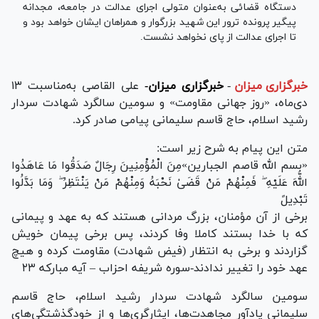
دستگاه قضائی به‌عنوان متولی اجرای عدالت در جامعه، مجدانه
پیگیر پرونده ترور این شهید بزرگوار و همراهان ایشان خواهد بود و
تا اجرای عدالت از پای نخواهد نشست.
خبرگزاری میزان
-
خبرگزاری میزان-
علی القاصی به‌مناسبت ۱۳
دی‌ماه، «روز جهانی مقاومت» و سومین سالگرد شهادت سردار
رشید اسلام، حاج قاسم سلیمانی پیامی صادر کرد.
متن این پیام به شرح زیر است:
«بسم الله قاصم الجبارین»مِنَ الْمُؤْمِنِینَ رِجَالٌ صَدَقُوا مَا عَاهَدُوا
اللَّهَ عَلَیْهِ ۖ فَمِنْهُمْ مَنْ قَضَىٰ نَحْبَهُ وَمِنْهُمْ مَنْ یَنْتَظِرُ ۖ وَمَا بَدَّلُوا
تَبْدِیلً
برخی از آن مؤمنان، بزرگ مردانی هستند که به عهد و پیمانی
که با خدا بستند کاملا وفا کردند، پس برخی پیمان خویش
گزاردند و برخی به انتظار (فیض شهادت) مقاومت کرده و هیچ
عهد خود را تغییر ندادند-سوره شریفه احزاب – آیه مبارکه ۲۳
سومین سالگرد شهادت سردار رشید اسلام، حاج قاسم
سلیمانی یادآور مجاهدت‌ها، ایثارگری‌ها و از خودگذشتگی‌های