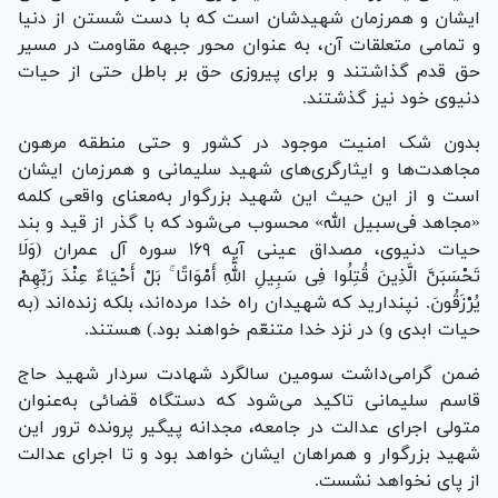
ایشان و همرزمان شهیدشان است که با دست شستن از دنیا
و تمامی متعلقات آن، به عنوان محور جبهه مقاومت در مسیر
حق قدم گذاشتند و برای پیروزی حق بر باطل حتی از حیات
دنیوی خود نیز گذشتند.
بدون شک امنیت موجود در کشور و حتی منطقه مرهون
مجاهدت‌ها و ایثارگری‌های شهید سلیمانی و همرزمان ایشان
است و از این حیث این شهید بزرگوار به‌معنای واقعی کلمه
«مجاهد فی‌سبیل الله» محسوب می‌شود که با گذر از قید و بند
حیات دنیوی، مصداق عینی آیه ۱۶۹ سوره آل عمران (وَلَا
تَحْسَبَنَّ الَّذِینَ قُتِلُوا فِی سَبِیلِ اللَّهِ أَمْوَاتًا ۚ بَلْ أَحْیَاءٌ عِنْدَ رَبِّهِمْ
یُرْزَقُونَ. نپندارید که شهیدان راه خدا مرده‌اند، بلکه زنده‌اند (به
حیات ابدی و) در نزد خدا متنعّم خواهند بود.) هستند.
ضمن گرامی‌داشت سومین سالگرد شهادت سردار شهید حاج
قاسم سلیمانی تاکید می‌شود که دستگاه قضائی به‌عنوان
متولی اجرای عدالت در جامعه، مجدانه پیگیر پرونده ترور این
شهید بزرگوار و همراهان ایشان خواهد بود و تا اجرای عدالت
از پای نخواهد نشست.