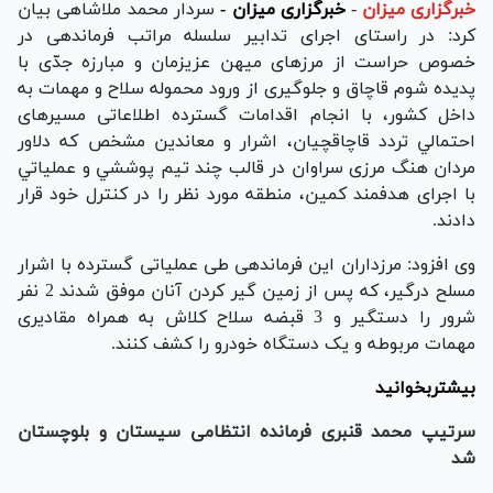
خبرگزاری میزان
-
خبرگزاری میزان -
سردار محمد ملاشاهی بیان
کرد: در راستای اجرای تدابير سلسله مراتب فرماندهی در
خصوص حراست از مرزهای ميهن عزيزمان و مبارزه جدّی با
پديده شوم قاچاق و جلوگيری از ورود محموله سلاح و مهمات به
داخل کشور، با انجام اقدامات گسترده اطلاعاتی مسيرهای
احتمالي تردد قاچاقچيان، اشرار و معاندين مشخص که دلاور
مردان هنگ مرزی سراوان در قالب چند تيم پوششي و عملياتي
با اجرای هدفمند كمين، منطقه مورد نظر را در كنترل خود قرار
دادند.
وی افزود: مرزداران اين فرماندهی طی عملياتی گسترده با اشرار
مسلح درگير، كه پس از زمين گير كردن آنان موفق شدند 2 نفر
شرور را دستگير و 3 قبضه سلاح كلاش به همراه مقاديری
مهمات مربوطه و يک دستگاه خودرو را كشف کنند.
بیشتربخوانید
سرتیپ محمد قنبری فرمانده انتظامی سیستان و بلوچستان
شد