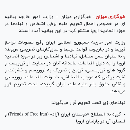
خبرگزاری میزان
-
خبرگزاری میزان – وزارت امور خارجه بیانیه
ای در خصوص اعمال تحريم عليه برخی اشخاص و نهادها در
حوزه اتحاديه اروپا منتشر کرد؛ در این بیانیه آمده است:
وزارت امور خارجه جمهوری اسلامی ايران وفق مصوبات مراجع
ذيربط و در چارچوب قواعد مرتبط و سازوكارهای تحريمی مربوطه
و به عنوان عمل متقابل، نهادها و اشخاص زير در حوزه اتحاديه
اروپا را به دليل اقدامات عامدانه آنان در حمايت از تروريسم و
گروه های تروريستی، ترويج و تحريک به تروريسم و خشونت و
نفرت پراكنی كه موجب اغتشاش، خشونت، اقدامات تروريستی
و نقض حقوق بشر عليه ملت ايران گرديده، تحت تحريم قرار
می‌دهد.
نهادهای زیر تحت تحریم قرار می‌گیرند:
- گروه به اصطلاح «دوستان ایران آزاد» (Friends of Free Iran) و
اعضای آن در پارلمان اروپا