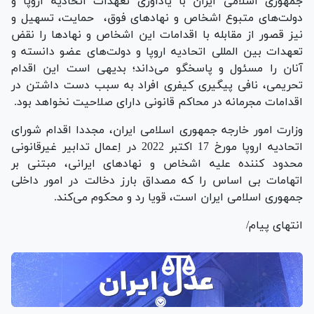
جمهوری اسلامی ايران با يادآوری تعهدات اتحادیه اروپا و
دولت‌های متبوع اشخاص و نهادهای فوق، حمايت، تسهيل و
نيز قصور از مقابله با اقدامات این اشخاص و نهادها را نقض
تعهدات بین المللی اتحاديه اروپا و دولت‌های عضو دانسته و
آنان را مسئول و پاسخگو می‌داند؛ بدیهی است این اقدام
تحریمی، نافی پیگیری کیفری افراد به سبب دست داشتن در
اقدامات مجرمانه در محاکم قانونی دارای صلاحیت نخواهد بود.
وزارت امور خارجه جمهوری اسلامی ايران، مجددا اقدام شورای
اتحاديه اروپا مورخ 17 اكتبر 2022 در اِعمال تدابير غيرقانونی
محدود كننده عليه اشخاص و نهادهای ايرانی، مبتنی بر
اتهامات بی اساس را كه مصداق بارز دخالت در امور داخلی
جمهوری اسلامی ایران است، قويا رد و محكوم می‌کند.
انتهای پیام/