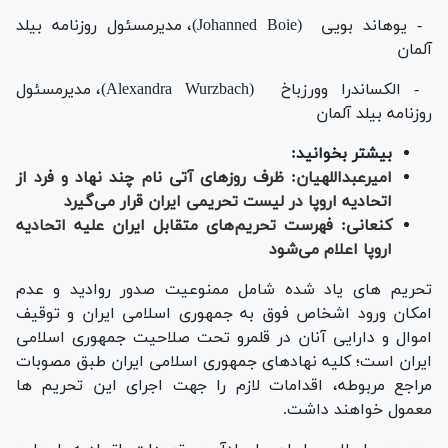
- یوهاند بویی (Johanned Boie)، مدیرمسئول روزنامه بیلد
آلمان
- الکساندرا وورزباخ (Alexandra Wurzbach)، مدیرمسئول
روزنامه بیلد آلمان
بیشتر بخوانید:
امیرعبداللهیان: ظرف روزهای آتی نام چند نهاد و فرد از
اتحادیه اروپا در لیست تحریمی ایران قرار می‌گیرد
کنعانی: فهرست تحریم‌های متقابل ایران علیه اتحادیه
اروپا اعلام می‌شود
تحريم های یاد شده شامل ممنوعیت صدور رواديد و عدم
امكان ورود اشخاص فوق به جمهوری اسلامی ايران و توقيف
اموال و دارايی آنان در قلمرو تحت صلاحيت جمهوری اسلامی
ايران است؛ كليه نهادهای جمهوری اسلامی ایران طبق مصوبات
مراجع مربوطه، اقدامات لازم را جهت اجرای اين تحريم ها
معمول خواهند داشت.