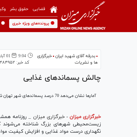
قضایی
حقوق بشر
وکی
🟡 پرونده‌های ویژه خبری
🟡 
بدرقه آقای شهید ایران
خبرگزاری
9:04
01 آبان 1401
ها و نشریات
کد خبر:
۴۸۴۹۵۲
چالش پسماندهای غذایی
آمارها نشان می‌دهد 70 درصد پسماندهای شهر تهران شامل ترکیبات آلی، پسماندهای تر و دورریزهای غذایی است.
خبرگزاری میزان
-
خبرگزاری میزان
_ روزنامه همشه
زیست‌محیطی شهرهای بزرگ شناخته می‌شوند که
نگهداری درست مواد غذایی و افزایش کیفیت مواد