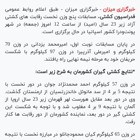
خبرگزاری میزان
-
خبرگزاری میزان - طبق اعلام روابط عمومی
فدراسیون کشتی
، مسابقات پنج وزن نخست رقابت های کشتی
آزاد زیر 23 سال (امید) از ساعت 12 امروز (جمعه) در شهر
پونت‌ودرا کشور اسپانیا در حال برگزاری است.
در پایان مسابقات نوبت اول، امیرمحمد یزدانی در وزن 70
کیلوگرم و امیرعلی آذرپیرا در وزن 97 کیلوگرم با شکست
حریفان خود به مرحله نیمه نهایی راه یافتند.
*نتایج کشتی گیران کشورمان به شرح زیر است:
در وزن 57 کیلوگرم احمد محمدنژاد جوان در دور نخست با
نتیجه 5 بر 4 از سد مانوئل خاندزرتسیان از ارمنستان گذشت.
وی در دور بعد مقابل هورست لهر قهرمان زیر 23 سال اروپا از
آلمان با نتیجه 9 بر 4 مغلوب شد و با توجه به شکست این
کشتی گیر در دور بعد، نماینده کشورمان از دور رقابت ها کنار
رفت.
در وزن 65 کیلوگرم کیان محمودجانلو در مبارزه نخست با نتیجه