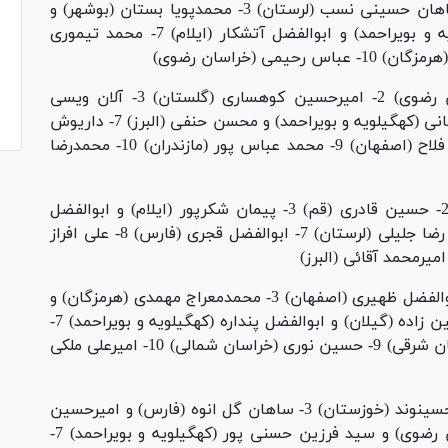
38 کیلوگرم: 1- امیرسالار صدیقی (خوزستان) 2- ماهان حسینی نسب (لرستان) 3- محمدپویا بستان (بوشهر) و
آرش اشکانی (کرمان) 5- حسین حیدری (کهگیلویه و بویراحمد) و ابوالفضل آتشکار (ایلام) 7- محمد تیموری
41 کیلوگرم: 1- محمدحسن رحیم آبادی (خراسان رضوی) 2- امیرحسین کوهساری (گلستان) 3- آلان ویسی
(کردستان) و احمد بدرالدینی (کرمان) 5- کامیار گرگانی (کهگیلویه و بویراحمد) و محسن حنفی (البرز) 7- داریوش
قائدامینی (چهارمحال و بختیاری) 8- محمدحسین فلاح (اصفهان) 9- محمد عباس پور (مازندران) 10- محمدرضا
44 کیلوگرم: 1- عرفان بخت آور (خراسان رضوی) 2- حسین قادری (قم) 3- پیمان شکرپور (ایلام) و ابوالفضل
کرمی (خوزستان) 5- عبدالرحیم وحیدفر (بوشهر) و رضا جلیلی (لرستان) 7- ابوالفضل قجری (فارس) 8- علی افراز
48 کیلوگرم: 1- ابوالفضل محمدی (خوزستان) 2- ابوالفضل ظهیری (اصفهان) 3- محمدمعراج مهمدی (هرمزگان) و
سیدامیرعلی رضوی (خراسان رضوی) 5- آرمین حسین زاده (گیلان) و ابوالفضل پنداره (کهگیلویه و بویراحمد) 7-
ابوالفضل اسدی (قم) 8- امیرعباس پروین (آذربایجان شرقی) 9- حسین نوری (خراسان شمالی) 10- امیرعلی ملکی
52 کیلوگرم: 1- ابوالفضل شیری (قم) 2- مصطفی حسینوند (خوزستان) 3- ساهان گل انوه (فارس) و امیرحسین
قلی پور (مازندران) 5- کوروش بیرم آبادی (خراسان رضوی) و سید فرزین حسنی پور (کهگیلویه و بویراحمد) 7-