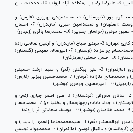
محمد طاها ناصری (لرستان) 8- یاسین هدایتی (البرز) 9- علیرضا رضایی (منطقه آزاد اروند) 10- محمدحسین
57 کیلوگرم: 1- امیرحسین سروری (تهران) 2- محمد کرم پور (خوزستان) 3- محمدمهدی بهروزی (فارس) و
امیرمحمد فریدونی (لرستان) 5- اسماعیل ظاهردوست (اصفهان) و محمدامین خیری (مازندران) 7- احسان
62 کیلوگرم: 1- محمد کاظمی (خوزستان) 2- مهرشاد کاری (تهران) 3- مهدی صباغ (مازندران) و آرمین صالحی زاده
(چهارمحال و بختیاری) 5- بردیا طاهری (گیلان) و محمدحسام چراغزاده (لرستان) 7- امیرصالح نعیمی (گلستان)
68 کیلوگرم: 1- رضا کریمی (تهران) 2- طاها نوری (مازندران) 3- علی بیگدلی (قم) و سید ارشد حسینی
(کردستان) 5 امیرحسین رمضان پور (خراسان رضوی) و محمدصالح ملازاده (کرمان) 7- محمدحسین بیژنی (فارس)
75 کیلوگرم: 1- عمادرضا محسن نژاد (خوزستان) 2- سانان معروفی (کردستان) 3- علی اصغر جباری (قم) و
محمدمهدری ایمانی فر (مازندران) 5- علیرضا نظری (لرستان) و جواد بابادی (چهارمحال و بختیاری) 7- محمدحسن
85 کیلوگرم: 1- یزدان دل روز (خوزستان) 2- محمدامین ابوالحسنی (قم) 3- سیدمحمدطاها زاهدی (اردبیل) و
محمدحسین حاجعلی پور (گیلان) 5- ابوالفضل امیری (کرمانشاه) و دانیال توسن (مازندران) 7- محمدجواد نجیمی