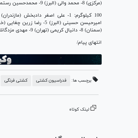
(مرکزی) 8- محمد والی (البرز) 9- محمدحسین رستمی (فارس) 10- امیرعلی زارع (گلستان)
(سمنان) 8- دانیال کریمی (تهران) 9- مهدی مزدگانلود (خراسان رضوی) 10- علیرضا منتظری (یزد)
انتهای پیام/
برچسب ها:
فدراسیون کشتی
کشتی فرنگی
لینک کوتاه