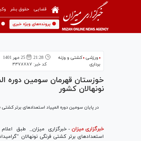
قضایی
حقوق بشر
وکی
🟡 پرونده‌های ویژه خبری
🟡 
ورزشی
کشتی و وزنه
21:28
25 مهر 1401
برداری
کد خبر:
۴۴۷۸۷۸۷
خوزستان قهرمان سومین دوره الم
نونهالان کشور
در پایان سومین دوره المپیاد استعدادهای برتر کشتی 
خبرگزاری میزان
-
خبرگزاری میزان_ طبق اعلام