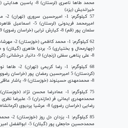
خیراندیش (یزد)
سلمان پور (قم) 8- کیارش ترابی (خراسان رضوی) 9- معین مولوی (خراسان جنوبی) 10- محمدرضا باقری (زنجان)
8- علی پناهی سفلی (زنجان) 9- دانیار درخشانی (کردستان) 10- حسن حسنی (هرمزگان)
8- محمدمهدی حسینوند (خوزستان) 9- یاشار عاقلی (اردبیل) 10- امیرحسین جوهری (بوشهر)
رضایی (خراسان رضوی) 8- عرشیا پردیوی (کرمانشاه) 9- محمد غلامیان (بوشهر) 10- یوسف سعادتی فر (اروند)