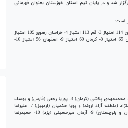
گزار شد و در پایان تیم استان خوزستان بعنوان قهرمانی
ر است:
رده بندی تیمی: 1- خوزستان 221 امتیاز 2- مازندران 114 امتیاز 3- قم 113 امتیاز 4- خراسان رضوی 105 امتیاز
5- تهران 78 امتیاز 6- لرستان 73 امتیاز 7- فارس 65 امتیاز 8- کرمان 60 امتیاز 9- اصفهان 56 امتیاز 10-
35 کیلوگرم: 1- سوشیانت حسن پور (خوزستان) 2- محمدمهدی پلاشی (کرمان) 3- پوریا رجعی (فارس) و یوسف
زارعی (بوشهر) 5- سیدمحمد امین موسوی محمدنژاد (منطقه آزاد اروند) و پویا حکمیان (اردبیل) 7- علیرضا
تجری (گلستان) 8- امیرارسلان براهوتی (سیستان و بلوچستان) 9- آرمان میرحسینی (یزد) 10- حمیدرضا