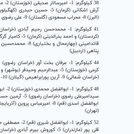
(البرز) 8- محراب مسعودی (گلستان) 9- علی رضوی (هرمزگان) 10- عباس رحیمی (خراسان رضوی)
پناهی (اردبیل)
(خراسان شمالی) 9- آرین پورابراهیمی (گیلان) 10- امیرمحمد آقائی (البرز)
(تهران)