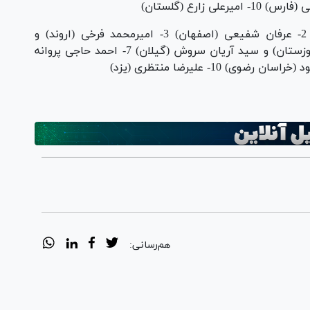
100 کیلوگرم: 1- علی اصغر دادبخش (مازندران) 2- عرفان شفیعی (اصفهان) 3- امیرمحمد فرخی (اروند) و
امیرحیسن حسینی (البرز) 5- رضا زرین چغایی (خوزستان) و سید آریان سروش (گیلان) 7- احمد حاجی پروانه
هم‌رسانی: