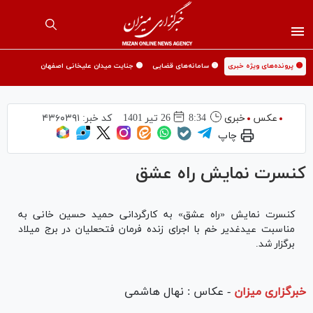
🟡 پرونده‌های ویژه خبری
🟡 سامانه‌های قضایی
🟡 جنایت میدان علیخانی اصفهان
عکس
خبری
8:34
26 تير 1401
کد خبر:
۴۳۶۰۳۹۱
چاپ
کنسرت نمایش راه عشق
کنسرت نمایش «راه عشق» به کارگردانی حمید حسین خانی به
مناسبت عیدغدیر خم با اجرای زنده فرمان فتحعلیان در برج میلاد
برگزار شد.
خبرگزاری میزان
-
عکاس : نهال هاشمی