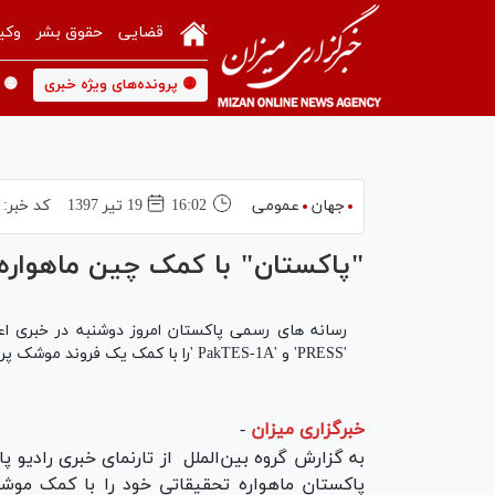
قضایی
حقوق بشر
وکی
🟡 پرونده‌های ویژه خبری
🟡 
جهان
عمومی
16:02
19 تير 1397
کد خبر:
"پاکستان" با کمک چین ماهواره 
رسانه های رسمی پاکستان امروز دوشنبه در خبری اعل
'PRESS' و 'PakTES-1A 'را با کمک یک فروند موشک پرتاب ماهواره متعلق به چین، در مدار کره زمین قرار داد.
خبرگزاری میزان
-
به گزارش گروه بین‌الملل از تارنمای خبری رادیو پ
پاکستان ماهواره تحقیقاتی خود را با کمک موشک