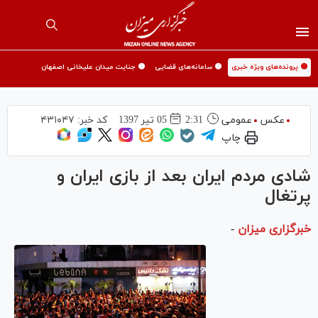
🟡 پرونده‌های ویژه خبری
🟡 سامانه‌های قضایی
🟡 جنایت میدان علیخانی اصفهان
عکس
عمومی
2:31
05 تير 1397
کد خبر:
۴۳۱۰۴۷
چاپ
شادی مردم ایران بعد از بازی ایران و
پرتغال
خبرگزاری میزان
-