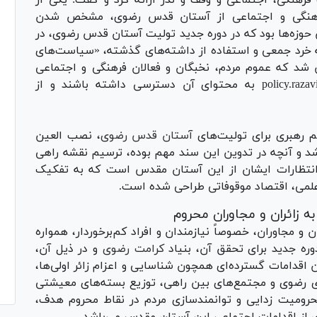
رهنگی، اجتماعی و وقف و نذر ارائه کرد و گفت: یکی از
 فرهنگی و اجتماعی از آستان قدس رضوی، مشخص شدن
حوزه‌ها بود که در دوره جدید تولیت آستان قدس رضوی، در
 به خرد جمعی و استفاده از داشته‌های گذشته، «سیاست‌های
شد که عموم مردم، نخبگان و فعالان فرهنگی و اجتماعی
می‌توانند در سامانه طراحی شده به نشانی policy.razavi.ir به محتوای آن دسترسی داشته باشند و از
م رهبری برای تولیت‌های
آستان قدس رضوی
، نصب العین
اشد و آنچه در تدوین این سند مهم بوده، ترسیم نقشه راهی
نتظارات ایشان از این آستان مقدس است که به تفکیک
 علمی، اقتصاد موقوفاتی طراحی شده است.
ه زائران و مجاوران محروم
و مجاوران، خصوصاً نیازمندان و افراد کم‌برخوردار، همواره
وره جدید برای تحقق آن، بنیاد
کرامت رضوی
و در ذیل آن،
 اقدامات گسترده‌ای همچون شناسایی و اعزام زائر اولی‌ها،
سرای رضوی و مجتمع‌های بین راهی، توزیع بسته‌های معیشتی
رومیت زدایی و توانمندسازی مردم در نقاط محروم هدف،