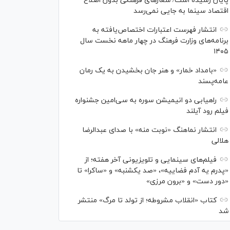
پایان رسیده است/ شعارهای فرهنگی بدون اصلاح
اقتصاد سینما به جایی نمی‌رسد
انتشار فهرست اعتبارات اختصاص‌یافته به
برنامه‌های وزارت فرهنگ در چهار ماهه نخست سال
۱۴۰۵
«بامداد خمار» و هنر جان بخشیدن به یک رمان
عامه‌پسند
راهیابی دو انیمیشن سوره به سی‌امین جشنواره
فیلم رود آیلند
انتشار نماهنگ «نوبت منه» با صدای عبدالرضا
هلالی
فیلم‌های سینمایی و تلویزیونی آخر هفته؛ از
«پدرم یه آدم فضاییه»، «صد یکشنبه» و «ساکرا» تا
«دور دست» و «برون مرزی»
کتاب «انقلاب مشروطه؛ از تولد تا مرگ» منتشر
شد