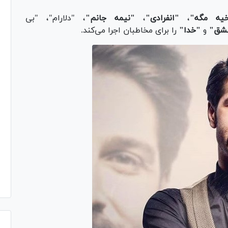
یه مگه"
،
"انفرادی"
،
"نیمه جانم"
، "دلارام"، "بی
شق"
و
"خدا"
را برای مخاطبان اجرا می‌کند.