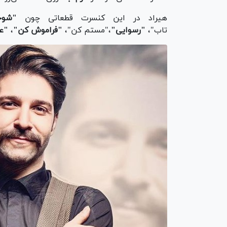
هیراد در این کنسرت قطعاتی چون
"شوخ
تاب"،
"رسوایی"
،"مستم کن"،
"فراموش کن"
،
"ع