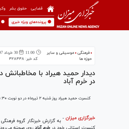
قضایی
حقوق بشر
وکی
🟡 پرونده‌های ویژه خبری
🟡 
فرهنگی
موسیقی و سایر
11:00
30 خرداد 1397
حوزه ها
کد خبر:
۴۲۸۴۴۸
دیدار حمید هیراد با مخاطبانش
در خرم آباد
کنسرت حمید هیراد روز شنبه ۲ تیرماه در دو نوبت ۲۰:۳۰ و ۲۲:۳۰ در سالن بانک صادرات خرم آباد برگزار می‌شود.
خبرگزاری میزان
-
به گزارش خبرنگار گروه فرهنگی 
کنسرت استانی خود در
خرم آباد
روی صحنه می‌رود.