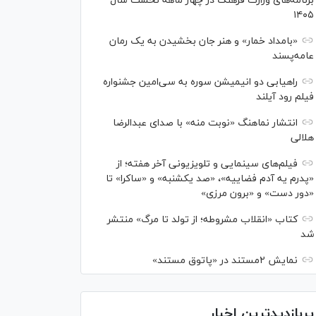
برنامه‌های وزارت فرهنگ در چهار ماهه نخست سال
۱۴۰۵
«بامداد خمار» و هنر جان بخشیدن به یک رمان
عامه‌پسند
راهیابی دو انیمیشن سوره به سی‌امین جشنواره
فیلم رود آیلند
انتشار نماهنگ «نوبت منه» با صدای عبدالرضا
هلالی
فیلم‌های سینمایی و تلویزیونی آخر هفته؛ از
«پدرم یه آدم فضاییه»، «صد یکشنبه» و «ساکرا» تا
«دور دست» و «برون مرزی»
کتاب «انقلاب مشروطه؛ از تولد تا مرگ» منتشر
شد
نمایش ۲مستند در «پاتوق مستند»
پربازدیدترین اخبار