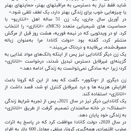
شاید فقط نیاز به دسترسی به مراقبت‎های بهتر، حمایت‎های بهتر
یا چیزهایی خوب برای زندگی بهتر دارد، یک لطف تلقی شود.»
در آوریل سال جاری، یک زن 51 ساله اهل «انتاریو» با
حساسیت های شیمیایی متعدد (MCS)، »اتانازی» را انتخاب
کرد. او در ویدئویی که در نیمه فوریه، هشت روز قبل از مرگش
منتشر کرد، گفته بود «دولت کانادا مرا به‌عنوان زباله‌
مصرف‌شده، بی‌فایده و دردناک می‌بیند.»
یک زن دیگر کانادایی نیز پس از اینکه بانک‌های مواد غذایی به
گزینه‌ای غیرقابل دسترس تبدیل شدند، درخواست «اتانازی»
کرد؛ زیرا «به سادگی نمی‌توانست به زندگی ادامه دهد.»
زن دیگری از «ونکوور» ،گفت که بعد از این که کرونا باعث
افزایش هزینه ها و درد غیرقابل کنترل او شد، قصد داشت از
«اتانازی» استفاده کند.
یک کانادایی دیگر نیز در سال 2021، پس از تجربه شرایط زندگی
«اسفناک» در خانه سالمندان تصمیم گرفت از طریق «اتانازی»
به زندگی خود پایان دهد.
در سال 2020، دولت کانادا موافقت کرد که در پاسخ به اثرات
مخرب اقتصادی همه‌گیری کرونا، مبلغی معادل 600 دلار به افراد