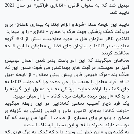
تبدیل شد که به عنوان قانون «اتانازی فراگیر» در سال 2021
تایید شد.
تایید این لایحه عملا «شرط و الزام ابتلا به بیماری لاعلاج» برای
دریافت کمک پزشکی جهت مرگ یا همان «اتانازی» را بر می‎دارد.
تاکنون ناظر سازمان ملل در مورد معلولیت، بیش از 300 گروه
معلولیت در کانادا و سازمان های قضایی معلولان با این لایحه
مخالفت کردند.
مخالفان می‎گویند که این امر باعث بدتر شدن اعمال تبعیض
آمیز در سیستم مراقبت های بهداشتی می شود؛ ضمن این که
حذف بند «مرگ طبیعی قابل پیش بینی معقول» از لایحه «بیل
C-7» افراد معلول را هدف قرار می دهد؛ چرا که دولت کانادا به
جای کمک یا ارائه حمایت پزشکی به فرد معلول این گزینه را
دارد که «از بین برنده مالیات مردم کانادا» را از میان می‎برد.
یک فرد دچار آسیب نخاعی کانادایی در این رابطه می‎گوید
«دولت کانادا به‌جای تامین مالی و تبدیل زندگی به گزینه‌ای
ممکن و بادوام برای بسیاری از مردم، از آنها می پرسد که آیا
دوست دارند بمیرند یا نه؛ و این بسیار ترسناک است.»
به گفته وی، «این خطر نیز وجود دارد که کمک به مرگ فردی که