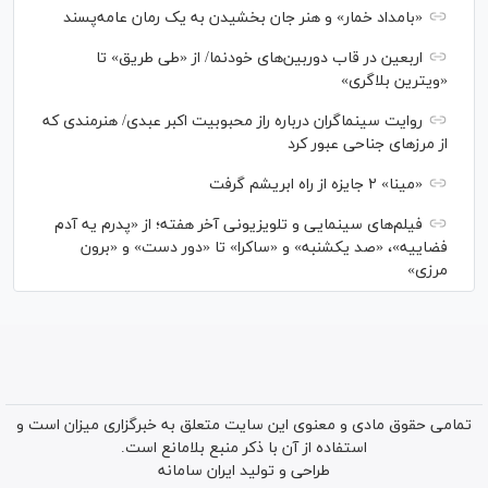
«بامداد خمار» و هنر جان بخشیدن به یک رمان عامه‌پسند
اربعین در قاب دوربین‌های خودنما/ از «طی طریق» تا
«ویترین بلاگری»
روایت سینماگران درباره راز محبوبیت اکبر عبدی/ هنرمندی که
از مرزهای جناحی عبور کرد
«مینا» ۲ جایزه از راه ابریشم گرفت
فیلم‌های سینمایی و تلویزیونی آخر هفته؛ از «پدرم یه آدم
فضاییه»، «صد یکشنبه» و «ساکرا» تا «دور دست» و «برون
مرزی»
تمامی حقوق مادی و معنوی این سایت متعلق به خبرگزاری میزان است و
استفاده از آن با ذکر منبع بلامانع است.
طراحی و تولید
ایران سامانه