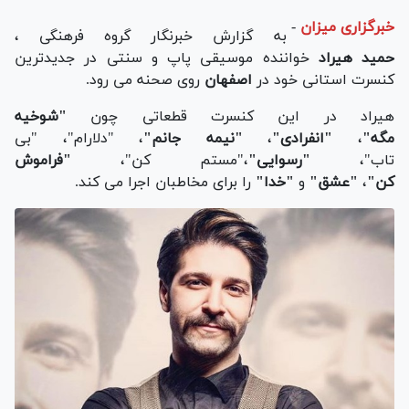
خبرگزاری میزان
-
به گزارش خبرنگار گروه فرهنگی ،
حمید هیراد
خواننده موسیقی پاپ و سنتی در جدیدترین
کنسرت استانی خود در
اصفهان
روی صحنه می رود.
هیراد در این کنسرت قطعاتی چون
"شوخیه
مگه"
،
"انفرادی"
،
"نیمه جانم"
، "دلارام"، "بی
تاب"،
"رسوایی"
،"مستم کن"،
"فراموش
کن"
،
"عشق"
و
"خدا"
را برای مخاطبان اجرا می کند.