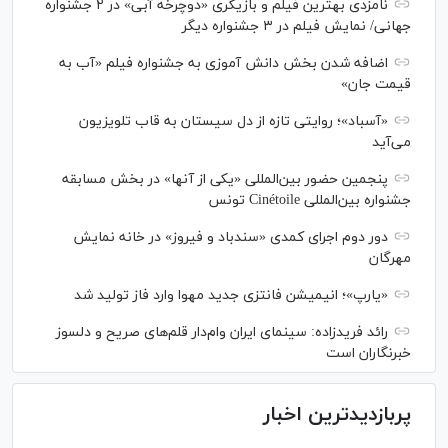
نامزدی بهترین فیلم و بازیگری «دوچرخه آبی» در ۲ جشنواره
جهانی/ نمایش فیلم در ۳ جشنواره دیگر
اضافه شدن بخش دانش آموزی به جشنواره فیلم «آب به
قیمت جان»
«آسباد»؛ روایتی تازه از دل سیستان به قاب تلویزیون
می‌آید
پنجمین حضور بین‌المللی «یکی از آنها» در بخش مسابقه
جشنواره بین‌المللی Cinétoile تونس
دور دوم اجرای کمدی «سندباد و فیروز» در خانه نمایش
مهرگان
«یارپ»؛ انیمیشن فانتزی جدید مهوا وارد فاز تولید شد
رائد فریدزاده: سینمای ایران وام‌دار قلم‌های صریح و دلسوز
خبرنگاران است
پربازدیدترین اخبار