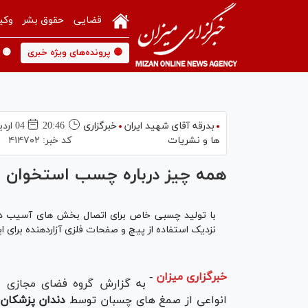
قضایی
حقوق بشر
وکی
🟡 پرونده‌های ویژه خبری
🟡 
بدرقه آقای شهید ایران
خبرگزاری
20:46
04 ارديبهشت 1397
ها و نشریات
کد خبر:
۴۱۴۷۰۲
همه چیز درباره چسب استخوان ۳۰۰ ثانیه ای
با تولید چسبی خاص برای اتصال بخش های آسیب دیده
نزدیک استفاده از پیچ و صفحات فلزی آزاردهنده برای این
خبرگزاری میزان
-
به گزارش
گروه فضای مجازی
،ا
انواعی از صمغ های چسبان توسط
دندان پزشکان