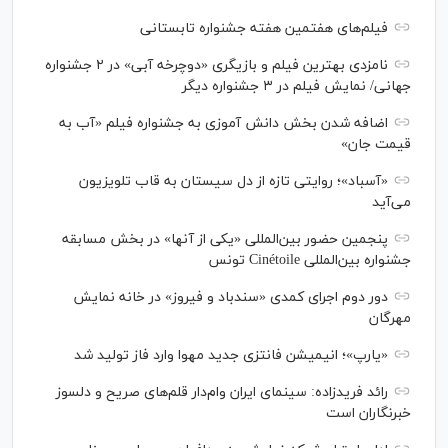
فیلم‌های هفتمین هفته جشنواره تابستانی
نامزدی بهترین فیلم و بازیگری «دوچرخه آبی» در ۲ جشنواره
جهانی/ نمایش فیلم در ۳ جشنواره دیگر
اضافه شدن بخش دانش آموزی به جشنواره فیلم «آب به
قیمت جان»
«آسباد»؛ روایتی تازه از دل سیستان به قاب تلویزیون
می‌آید
پنجمین حضور بین‌المللی «یکی از آنها» در بخش مسابقه
جشنواره بین‌المللی Cinétoile تونس
دور دوم اجرای کمدی «سندباد و فیروز» در خانه نمایش
مهرگان
«یارپ»؛ انیمیشن فانتزی جدید مهوا وارد فاز تولید شد
رائد فریدزاده: سینمای ایران وام‌دار قلم‌های صریح و دلسوز
خبرنگاران است