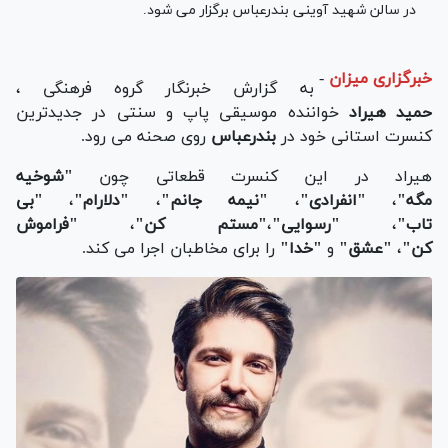
در سالن شهید آوینی بندرعباس برگزار می شود.
خبرگزاری میزان
-
به گزارش خبرنگار گروه فرهنگی ،
حمید هیراد
خواننده موسیقی پاپ و سنتی در جدیدترین
کنسرت استانی خود در
بندرعباس
روی صحنه می رود.
هیراد در این کنسرت قطعاتی چون
"شوخیه
مگه"
،
"انفرادی"
،
"نیمه جانم"
،
"دلارام"
،
"بی
تاب"
،
"رسوایی"
،
"مستم کن"
،
"فراموش
کن"
،
"عشق"
و
"خدا"
را برای مخاطبان اجرا می کند.