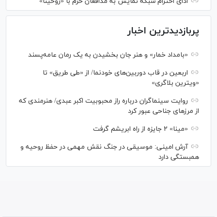
ادای احترام شبکه نمایش به مدافعان حرم با «روحینا»
پربازدیدترین اخبار
«بامداد خمار» و هنر جان بخشیدن به یک رمان عامه‌پسند
اربعین در قاب دوربین‌های خودنما/ از «طی طریق» تا
«ویترین بلاگری»
روایت سینماگران درباره راز محبوبیت اکبر عبدی/ هنرمندی که
از مرزهای جناحی عبور کرد
«مینا» ۲ جایزه از راه ابریشم گرفت
آرش امینی: موسیقی در جنگ نقش مهمی در حفظ روحیه و
همبستگی دارد