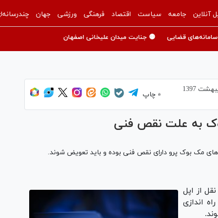
ل آنلاین
جامعه
سیاست
اقتصاد
فرهنگی
ورزشی
جهان
چندرسانه‌ا
سامانه‌های قضایی
🟡 جنایت میدان علیخانی اصفهان
چاپ
وک به علت نقص فنی
ه های مک بوک پرو دارای نقص فنی بوده و باید تعویض شوند.
قل از اپل
راه اندازی
ند.