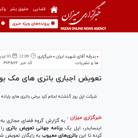
قضایی
حقوق بشر
وکی
🟡 پرونده‌های ویژه خبری
🟡 
بدرقه آقای شهید ایران
خبرگزاری
12:09
01 ارديبهشت 1397
ها و نشریات
کد خبر:
۴۱۳۵۶۲
تعویض اجباری باتری های مک ب
شرکت اپل روز گذشته اعلام کرد برخی باتری های رایان
خبرگزاری میزان
-
به گزارش گروه فضای مجازی به ن
اینسایدر، اپل یک
برنامه جهانی تعویض باتری
را 
کرده تا این
باتری‌های معیوب
به رایگان تعویض شو