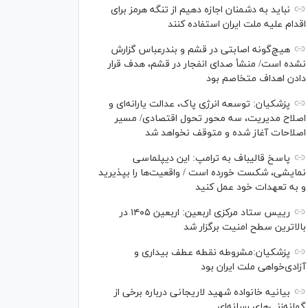
نباید به دشمنان اجازه دهیم از تنگه هرمز برای
اقدام علیه ملت ایران استفاده کنند
هیچ‌گونه اصابتی در قشم و بندرعباس گزارش
نشده است/ منشأ صدای انفجار در قشم، هدف قرار
دادن اهداف متخاصم بود
پزشکیان: توسعه انرژی پاک، عدالت یارانه‌ای و
اصلاح مدیریت، سه محور تحول اقتصادی/ مسیر
اصلاحات آغاز شده و متوقف نخواهد شد
پاسخ قالیباف به ترامپ: این دیپلماسی
نمایشی، شکست خورده است / واقعیت‌ها را بپذیرید
و به تعهدات خود عمل کنید
رییس ستاد مرکزی اربعین: اربعین ۱۴۰۵ در
بالاترین سطح امنیت برگزار شد
پزشکیان:مشروطه نقطه عطف بیداری و
آزادی‌خواهی ملت ایران بود
بیانیه خانواده شهید لاریجانی درباره برخی از
گمانه‌زنی‌های رسانه‌ای