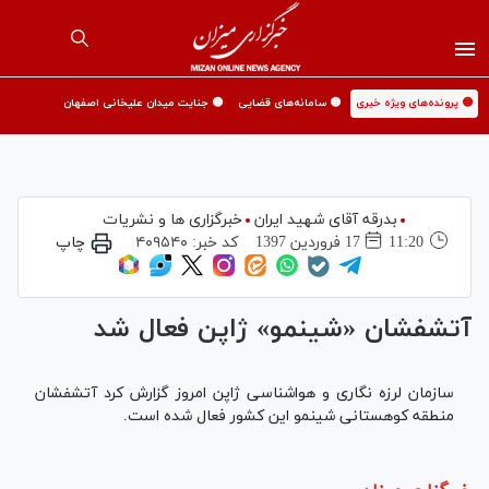
🟡 پرونده‌های ویژه خبری
🟡 سامانه‌های قضایی
🟡 جنایت میدان علیخانی اصفهان
بدرقه آقای شهید ایران
خبرگزاری ها و نشریات
11:20
17 فروردين 1397
کد خبر:
۴۰۹۵۴۰
چاپ
آتشفشان «شینمو» ژاپن فعال شد
سازمان لرزه نگاری و هواشناسی ژاپن امروز گزارش کرد آتشفشان
منطقه کوهستانی شینمو این کشور فعال شده است.