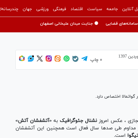
ل آنلاین
جامعه
سیاست
اقتصاد
فرهنگی
ورزشی
جهان
چندرسانه‌ا
سامانه‌های قضایی
🟡 جنایت میدان علیخانی اصفهان
چاپ
واتمالا اختصاص دارد.
جازی ، عکس امروز
نشنال جئوگرافیک
به
«
آتشفشان آتش»
 مداوم طی صدها سال فعال است همچنین این
آتشفشان
یگوا
است.