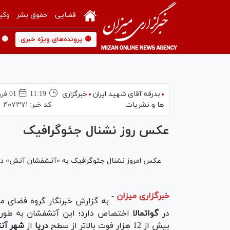
قضایی
حقوق بشر
وکی
🟡 پرونده‌های ویژه خبری
🟡 
بدرقه آقای شهید ایران
خبرگزاری
11:19
01 فروردين 1397
ها و نشریات
کد خبر:
۴۰۷۳۷۱
عکس روز نشنال جئوگرافیک
عکس امروز نشنال جئوگرافیک به «آتشفشان آتش» در گ
خبرگزاری میزان
-
به گزارش خبرنگار گروه فضای م
در
گواتمالا
اختصاص دارد؛ این آتشفشان به طور
بیش از 12 هزار فوت بالاتر از سطح
دریا
از
شهر آنت