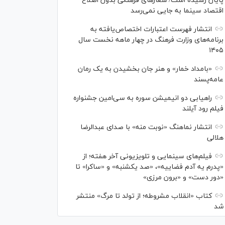
پایان رسیده است/ شعارهای فرهنگی بدون اصلاح
اقتصاد سینما به جایی نمی‌رسد
انتشار فهرست اعتبارات اختصاص‌یافته به
برنامه‌های وزارت فرهنگ در چهار ماهه نخست سال
۱۴۰۵
«بامداد خمار» و هنر جان بخشیدن به یک رمان
عامه‌پسند
راهیابی دو انیمیشن سوره به سی‌امین جشنواره
فیلم رود آیلند
انتشار نماهنگ «نوبت منه» با صدای عبدالرضا
هلالی
فیلم‌های سینمایی و تلویزیونی آخر هفته؛ از
«پدرم یه آدم فضاییه»، «صد یکشنبه» و «ساکرا» تا
«دور دست» و «برون مرزی»
کتاب «انقلاب مشروطه؛ از تولد تا مرگ» منتشر
شد