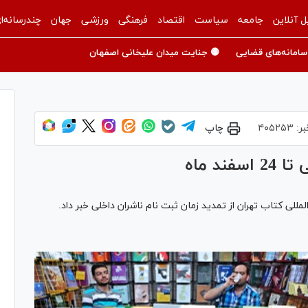
ل آنلاین
جامعه
سیاست
اقتصاد
فرهنگی
ورزشی
جهان
چندرسانه‌ا
سامانه‌های قضایی
🟡 جنایت میدان علیخانی اصفهان
بر:
۴۰۵۲۵۳
چاپ
د ماه
للی کتاب تهران از تمدید زمان ثبت نام ناشران داخلی خبر داد.