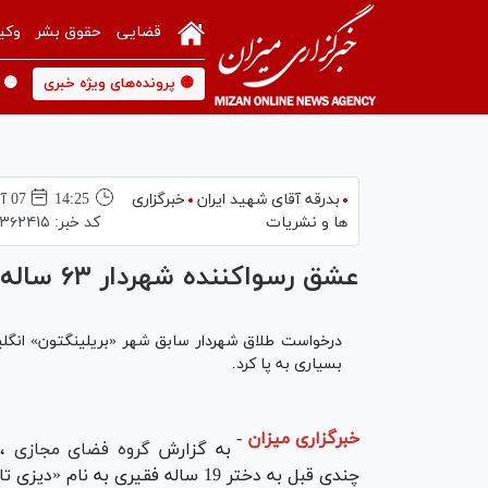
قضایی
حقوق بشر
وکی
🟡 پرونده‌های ویژه خبری
🟡 
بدرقه آقای شهید ایران
خبرگزاری
14:25
07 آبان 1396
ها و نشریات
کد خبر:
۳۶۲۴۱۵
عشق رسواکننده شهردار ۶۳ ساله به دختر ۱۹ ساله + عکس
بسیاری به پا کرد.
خبرگزاری میزان
-
به گزارش
گروه فضای مجازی
،«
چندی قبل به دختر 19 ساله فقیری به نام «دیزی تاملینسون» علاقه‌مند شد.