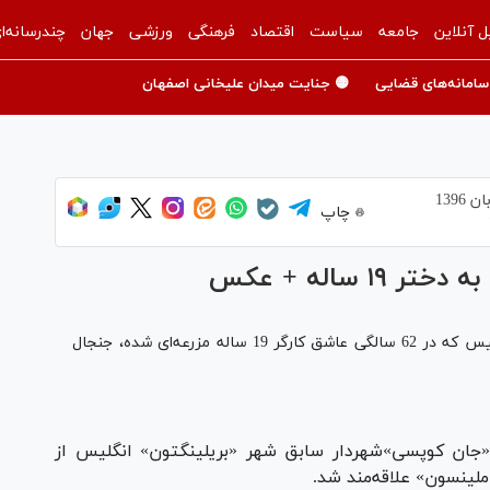
ل آنلاین
جامعه
سیاست
اقتصاد
فرهنگی
ورزشی
جهان
چندرسانه‌ا
سامانه‌های قضایی
🟡 جنایت میدان علیخانی اصفهان
چاپ
درخواست طلاق شهردار سابق شهر «بریلینگتون» انگلیس که در 62 سالگی عاشق کارگر 19 ساله مزرعه‌ای شده، جنجال
جان کوپسی»شهردار سابق شهر «بریلینگتون» انگلیس از