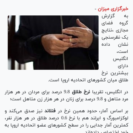
خبرگزاری میزان
-
به گزارش
گروه فضای
مجازی
،نتایج
یک نظرسنجی
نشان داده
است،
انگلیس
دارای
بیشترین نرخ
طلاق میان کشورهای اتحادیه اروپا است.
در انگلیس، تقریبا
نرخ طلاق
9.8 درصد برای مردان در هر هزار
مرد متاهل و 9.8 درصد برای زنان در هر هزار زن متاهل است؛
بر اساس آمار، حدود همین نرخ در
فنلاند
نیز صدق می‌کند و
لوکزامبورگ و ایرلند هم با نرخ 0.6 درصد طلاق در هر هزار نفر،
کمترین آمار جدایی را در سطح کشورهای عضو اتحادیه اروپا به
خود اختصاص داده‌اند.