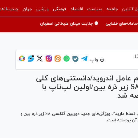
ل آنلاین
جامعه
سیاست
اقتصاد
فرهنگی
ورزشی
جهان
چندرسانه‌ا
سامانه‌های قضایی
🟡 جنایت میدان علیخانی اصفهان
چاپ
عامل اندروید/دانستنی‌های کلی
پیرامون تلگرام/ دوربین گلکسی S۸ زیر ذره بین/اولین لپ‌تاپ با
برنامه‌های عجیب اندروید، آیا به ترفند‌های کانال تلگرام تسلط دارید؟، ویژگی‌های جدید دوربین گلکسی S۸ زیر ذره بین و
 آن پرداخته است.